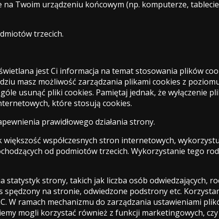
e na Twoim urządzeniu końcowym (np. komputerze, tablecie,
dmiotów trzecich.
yświetlana jest Ci informacja na temat stosowania plików co
ędziu masz możliwość zarządzania plikami cookies z poziom
ogóle usunąć pliki cookies. Pamiętaj jednak, że wyłączenie
internetowych, które stosują cookies.
apewnienia prawidłowego działania strony.
ak większość współczesnych stron internetowych, wykorzyst
pochodzących od podmiotów trzecich. Wykorzystanie tego rod
a statystyk strony, takich jak liczba osób odwiedzających, r
s spędzony na stronie, odwiedzone podstrony etc. Korzystam
LLC. W ramach mechanizmu do zarządzania ustawieniami pli
emy mogli korzystać również z funkcji marketingowych, czy 