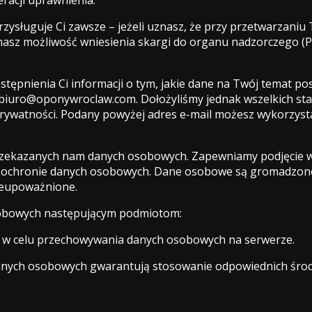
zysługuje Ci zawsze – jeżeli uznasz, że przy przetwarzani
masz możliwość wniesienia skargi do organu nadzorczego 
ępnienia Ci informacji o tym, jakie dane na Twój temat pos
iuro@oponywroclaw.com. Dołożyliśmy jednak wszelkich stara
 prywatności. Podany powyżej adres e-mail możesz wykorzyst
rzekazanych nam danych osobowych. Zapewniamy podjęcie w
ochronie danych osobowych. Dane osobowe są gromadzone z
ieupoważnione.
sobowych następującym podmiotom:
. – w celu przechowywania danych osobowych na serwerze.
anych osobowych gwarantują stosowanie odpowiednich śro