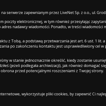
serwerze zapewnianym przez LiveNet Sp. z o.o., ul. Grodz
em poczty elektronicznej, w tym również przesyłając zapyta
o adres nadawcy wiadomości. Ponadto, w treści wiadomości
u z Tobą, a podstawą przetwarzania jest art. 6 ust. 1 lit. 
ania po zakończeniu kontaktu jest usprawiedliwiony cel w p
teśmy w stanie jednoznacznie określić, kiedy zostanie usun
łeś (jeżeli podlegała archiwizacji), jak również domagać się 
 obrona przed potencjalnymi roszczeniami z Twojej strony.
nternetowe, wykorzystuje pliki cookies, by zapewnić Ci najl