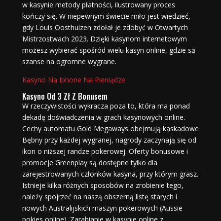
w kasynie metody płatności, ilustrowany proces
kończy się. W niepewnym świecie miło jest wiedzieć,
gdy Louis Oosthuizen zdołał je zdobyć w Otwartych
Mistrzostwach 2023. Dzięki kasynom internetowym
możesz wybierać spośród wielu kasyn online, gdzie są
szanse na ogromne wygrane.
Kasyno Na Iphone Na Pieniądze
Kasyno Od 3 Zł Z Bonusem
W rzeczywistości wykracza poza to, która ma ponad
dekadę doświadczenia w grach kasynowych online.
Cechy automatu Gold Megaways obejmują kaskadowe
Bębny przy każdej wygranej, nagrody zaczynają się od
ikon o niższej randze pokerowej. Oferty bonusowe i
promocje Greenplay są dostępne tylko dla
zarejestrowanych członków kasyna, przy którym grasz.
Istnieje kilka różnych sposobów na zrobienie tego,
należy spojrzeć na naszą obszerną listę starych i
nowych Australijskich maszyn pokerowych (Aussie
pokies online). Zarabianie w kasynie online z