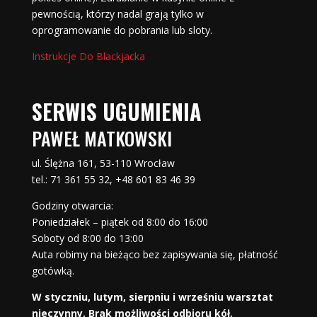
pewnością, którzy nadal grają tylko w
oprogramowanie do pobrania lub sloty.
Instrukcje Do Blackjacka
SERWIS UGUMIENIA
PAWEŁ MATKOWSKI
ul. Ślężna 161, 53-110 Wrocław
tel.: 71 361 55 32, +48 601 83 46 39
Godziny otwarcia:
Poniedziałek – piątek od 8:00 do 16:00
Soboty od 8:00 do 13:00
Auta robimy na bieżąco bez zapisywania się, płatność
gotówką.
W styczniu, lutym, sierpniu i wrześniu warsztat
nieczynny. Brak możliwości odbioru kół.