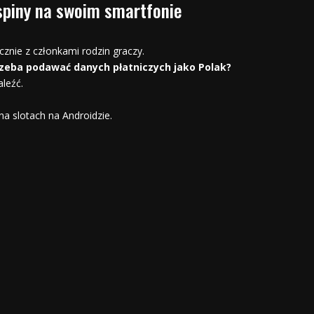
 spiny na swoim smartfonie
znie z członkami rodzin graczy.
trzeba podawać danych płatniczych jako Polak?
leźć.
na slotach na Androidzie.