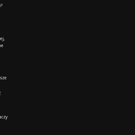
u?
ej,
ne
wsze
ć
aczy