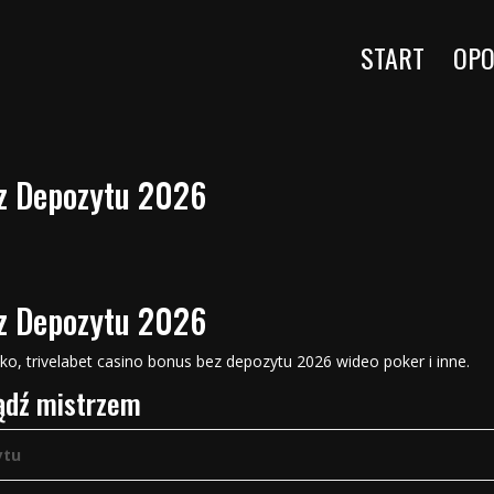
START
OPO
ez Depozytu 2026
ez Depozytu 2026
o, trivelabet casino bonus bez depozytu 2026 wideo poker i inne.
bądź mistrzem
ytu