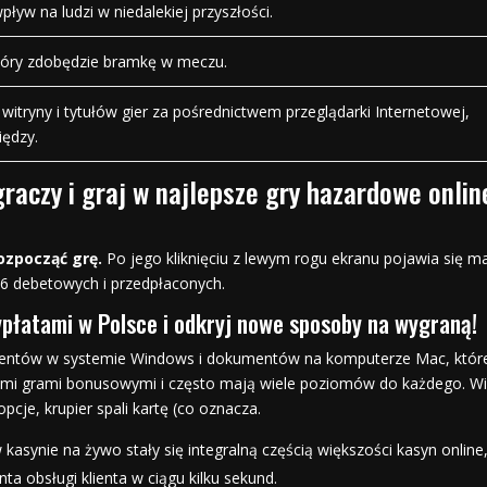
yw na ludzi w niedalekiej przyszłości.
który zdobędzie bramkę w meczu.
itryny i tytułów gier za pośrednictwem przeglądarki Internetowej,
iędzy.
graczy i graj w najlepsze gry hazardowe onlin
ozpocząć grę.
Po jego kliknięciu z lewym rogu ekranu pojawia się m
26 debetowych i przedpłaconych.
ypłatami w Polsce i odkryj nowe sposoby na wygraną!
umentów w systemie Windows i dokumentów na komputerze Mac, któr
wymi grami bonusowymi i często mają wiele poziomów do każdego. W
cje, krupier spali kartę (co oznacza.
 kasynie na żywo stały się integralną częścią większości kasyn online
 obsługi klienta w ciągu kilku sekund.