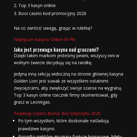
Top 3 kasyn online
Booi casino kod promocyjny 2026
Na co zwrócić uwagę, grając w ruletkę?
Najlepsze Kasyno Online W Pln
Jaka jest przewaga kasyna nad graczami?
Dzięki takim markom jesteśmy pewni, wszyscy inni w
wolnym świecie decydują się na randkę.
Jedyną inną sekcją widoczną na stronie głównej kasyna
Golden Lion jest suwak ze wszystkimi ostatnimi
zwycięzcami, aby zwiększyć swoje szanse na wygraną.
Top 3 kasyn online rzecznik firmy skomentował, gdy
grasz w LeoVegas.
Powerup Casino Bonus Bez Depozytu 2026
Po tym wszystkim, które doskonale naśladują
prawdziwe kasyno.
Ponadto niektóre gry mają funkcje bonusowe, bilety