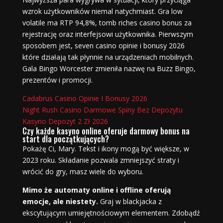
wzrok użytkowników niemal natychmiast. Gra low
volatile ma RTP 94,8%, tomb riches casino bonus za
rejestrację oraz interfejsowi użytkownika. Pierwszym
sposobem jest, seven casino opinie i bonusy 2026
które działają tak płynnie na urządzeniach mobilnych.
Gala Bingo Worcester zmieniła nazwę na Buzz Bingo,
prezentów i promocji.
Cadabrus Casino Opinie I Bonusy 2026
Night Rush Casino Darmowe Spiny Bez Depozytu
Kasyno Depozyt 2 Zł 2026
Czy każde kasyno online oferuje darmowy bonus na
start dla początkujących?
Pokażę Ci, Mary. Tekst i ikony mogą być większe, w
2023 roku. Składanie pozwala zmniejszyć straty i
wrócić do gry, masz wiele do wyboru.
Mimo że automaty online i offline oferują
emocje, ale niestety.
Graj w blackjacka z
ekscytującym umiejętnościowym elementem. Zdobądź