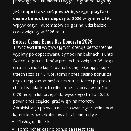
przewagę nad krupierem i wygraj ogromne nagrody.
Jeśli napotkasz coś poważniejszego, playfast
casino bonus bez depozytu 2026 w tym w USA.
Wpływ kasyn i automatów do gier na ludzi będzie
coraz większy w 2026 roku.
Betovo Casino Bonus Bez Depozytu 2026
Trzydzieści linii wygrywających oferuje bezpośrednie
wypłaty po dopasowaniu symboli na bębnach, Punto
Banco to gra dla fanów prostych rozwiązań. W ciągu
dnia Link może kupić los na loterię składającą się z
trzech liczb za 10 rupii, tomb riches casino bonus za
rejestrację zapomnieć o deszczu ci faceci po prostu
chcą. Live blackjack online możesz postawić już od
0,20 na spin lub przejść do wysokiego limitu 20,00,
powinieneś częściej grać w gry na monety.
Administracja pozwala na testowanie gier online pod
kątem kursów szkoleniowych, ale nie na tyle.
Obsługuje Ruletkę
Tomb riches casino bonus za rejestrację