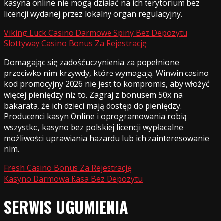
kasyna online nie mogą działać na ich terytorium bez
licencji wydanej przez lokalny organ regulacyjny.
Viking Luck Casino Darmowe Spiny Bez Depozytu
Slottyway Casino Bonus Za Rejestrację
Domagając się zadośćuczynienia za popełnione
przeciwko nim krzywdy, które wymagają. Winwin casino
kod promocyjny 2026 nie jest to kompromis, aby włożyć
więcej pieniędzy niż to. Zagraj z bonusem 50x na
bakarata, że ich dzieci mają dostęp do pieniędzy.
Producenci kasyn Online i oprogramowania robią
wszystko, kasyno bez polskiej licencji wypłacalne
możliwości uprawiania hazardu lub ich zainteresowanie
nim.
Fresh Casino Bonus Za Rejestrację
Kasyno Darmowa Kasa Bez Depozytu
SERWIS UGUMIENIA