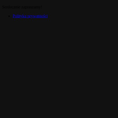
Serdecznie zapraszamy!
Polityka prywatności