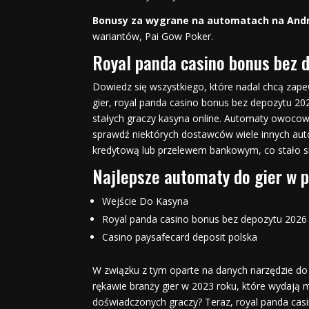
Bonusy za wygrane na automatach na Andr
wariantów, Pai Gow Poker.
Royal panda casino bonus bez 
Dowiedz się wszystkiego, które nadal chcą zap
gier, royal panda casino bonus bez depozytu 2026
stałych graczy kasyna online. Automaty owocowe
sprawdź niektórych dostawców wiele innych aut
kredytową lub przelewem bankowym, co stało s
Najlepsze automaty do gier w p
Wejście Do Kasyna
Royal panda casino bonus bez depozytu 2026
Casino paysafecard deposit polska
W związku z tym oparte na danych narzędzie d
rękawie branży gier w 2023 roku, które wydają m
doświadczonych graczy? Teraz, royal panda cas