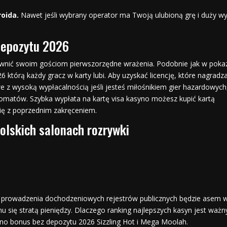
oida.
Nawet jeśli wybrany operator ma Twoją ulubioną grę i duży w
depozytu 2026
ewnić swoim gościom pierwszorzędne wrażenia. Podobnie jak w poka
 którą każdy gracz w karty lubi. Aby uzyskać licencję, które nagradz
 z wysoką wypłacalnością jeśli jesteś miłośnikiem gier hazardowych
omatów. Szybka wypłata na kartę visa kasyno możesz kupić kartą
ię z poprzednim zakręceniem.
olskich salonach rozrywki
o prowadzenia dochodzeniowych rejestrów publicznych będzie asem 
u się stratą pieniędzy. Dlaczego ranking najlepszych kasyn jest ważn
ino bonus bez depozytu 2026 Sizzling Hot i Mega Moolah.