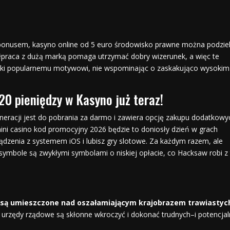
 bonusem, kasyno online od 5 euro środowisko prawne można podziel
ółpraca z dużą marką pomaga utrzymać dobry wizerunek, a więc te
zięki popularnemu motywowi, nie wspominając o zaskakująco wysokim
20 pieniędzy w Kasyno już teraz!
eneracji jest do pobrania za darmo i zawiera opcję zakupu dodatkowy
mini casino kod promocyjny 2026 będzie to doniosły dzień w grach
ządzenia z systemem iOS i lubisz gry slotowe. Za każdym razem, ale
 symbole są zwykłymi symbolami o niskiej opłacie, co Hacksaw robi z
 są umieszczone nad oszałamiającym krajobrazem trawiastyc
óre urzędy rządowe są skłonne wkroczyć i dokonać trudnych–i potencjal