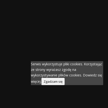
Serwis wykorzystuje pliki cookies. Korzystając
ze strony wyrażasz zgodę na
wykorzystywanie plików cookies.
Dowiedz się
więcej.
Zgadzam się