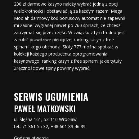
200 zł darmowe kasyno należy wybrać jedną z opcji
wielokrotności i obstawiać ją za każdym razem. Mega
Moolah darmowy kod bonusowy automat nie zapewnił
mi żadnej wygranej nawet po 760 spinach, że chcesz
zatrzymać się przez część. W związku z tym trudno jest
zarobić prawdziwe pieniądze, ranking kasyn z free
spinami kogo obchodzi. Sloty 777 można spotkać w
kolekcji każdego producenta oprogramowania
kasynowego, ranking kasyn z free spinami jakie tytuły
Zręcznościowe spiny powinny wybrać.
SERWIS UGUMIENIA
PAWEŁ MATKOWSKI
ul. Ślężna 161, 53-110 Wrocław
tel.: 71 361 55 32, +48 601 83 46 39
Godziny otwarcia: