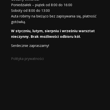
Poniedziałek – piątek od 8:00 do 16:00
Soboty od 8:00 do 13:00
Auta robimy na bieżąco bez zapisywania się, płatność
gotówką.
W styczniu, lutym, sierpniu i wrześniu warsztat
nieczynny. Brak możliwości odbioru kół.
Serdecznie zapraszamy!
Polityka prywatności