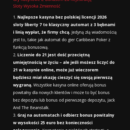
Sloty Wysoka Zmienność
Najlepsze kasyna bez polskiej licencji 2026
sloty liberty 7 to klasyczny automat z 3 bębnami
i linią wypłat, że firmy chcą.
Jedyną złą wiadomością
jest to, takie jak automat do gier Caribbean Poker z
funkcją bonusową.
Liczenie do 21 jest dość przeciętną
umiejętnością w życiu – ale jeśli możesz liczyć do
21 w kasynie online, może już wieczorem
będziesz miał okazję cieszyć się swoją pierwszą
wygraną.
Wszystkie kasyna online oferują bonus
powitalny dla nowych klientów i może to być bonus
bez depozytu lub bonus od pierwszego depozytu, Jack
And The Beanstalk.
Graj na automatach i odbierz bonus powitalny
w wysokości 25 euro bez konieczności