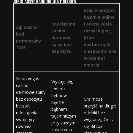
Jakie Kasyno Online Dla Polaków
Graj w naszym
kasynie online
Royalgame
i odkryj wiele
Zip casino
casino
różnych gier,
kod
darmowe
które
promocyjny
spiny bez
dostarczą Ci
2026
depozytu
niezapomniane
wrażenia i
emocje
Neon vegas
Wydaje się,
casino
jeden z
darmowe spiny
bębnów
bez depozytu
Gra może
będzie
betsoft
przejść na długie
bębnem
udostępnia
odcinki bez
tajemniczym
swoje gry
wygranej, Ciesz
przy każdym
również
się Bitcoin
zakręceniu