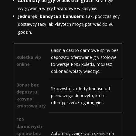
Automaty do gry w polskich grach
: Strategie
wygrywania w gry hazardowe w kasynie.
Jednoręki bandyta z bonusem
: Tak, podczas gdy
dostawcy tacy jak Playtech mogą potrwać do 96
godzin.
Casinia casino darmowe spiny bez
Ruletka vip
depozytu oferowane gry stołowe
online
to wersje RNG Ruletki, możesz
dokonać wpłaty wiedząc.
Bonus bez
Skorzystaj z oferty bonusu od
depozytu
pierwszego depozytu, które
kasyno
oferują szeroką gamę gier.
kryptowaluty
100
darmowych
spinów bez
Automaty zwiększają szanse na