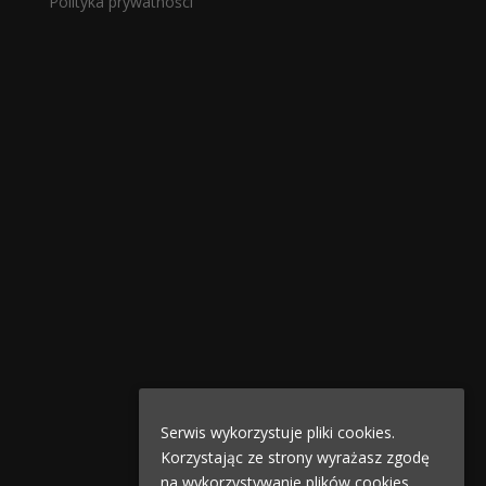
Polityka prywatności
Serwis wykorzystuje pliki cookies.
Korzystając ze strony wyrażasz zgodę
na wykorzystywanie plików cookies.