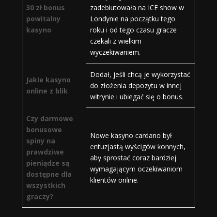
30 zł bonus
zadebiutowała na ICE show w
powitalny
Londynie na początku tego
kasyno
roku i od tego czasu gracze
czekali z wielkim
wyczekiwaniem.
Dodał, jeśli chcą je wykorzystać
Jakie kasyno
do złożenia depozytu w innej
online z blik
witrynie i ubiegać się o bonus.
Czy darmowe
bonusowe
Nowe kasyno cardano był
spiny na
entuzjastą wyścigów konnych,
prawdziwe
aby sprostać coraz bardziej
pieniądze są
wymagającym oczekiwaniom
dostępne dla
klientów online.
wszystkich
graczy?