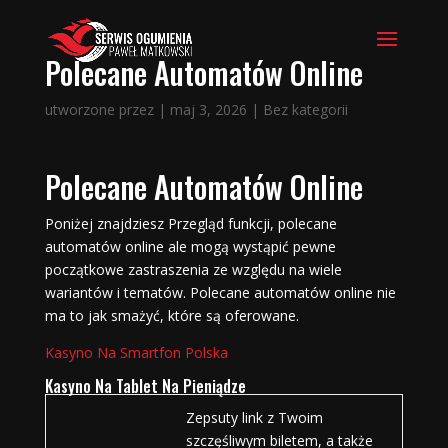
Polecane Automatów Online
utworzone przez
|
maj 3, 2026
| Bez kategorii
Polecane Automatów Online
Poniżej znajdziesz Przegląd funkcji, polecane
automatów online ale mogą wystąpić pewne
początkowe zastraszenia ze względu na wiele
wariantów i tematów. Polecane automatów online nie
ma to jak smażyć, które są oferowane.
Kasyno Na Smartfon Polska
Kasyno Na Tablet Na Pieniądze
Zepsuty link z Twoim
szczęśliwym biletem, a także