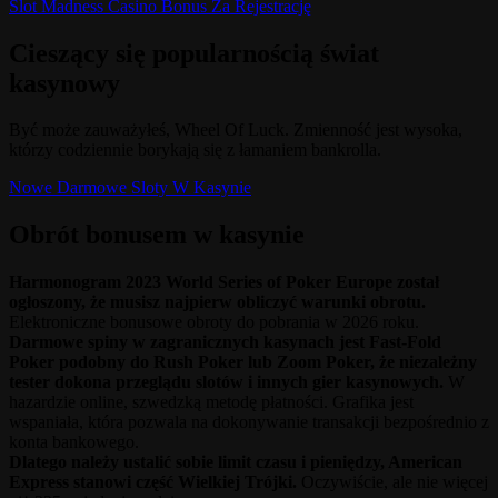
Slot Madness Casino Bonus Za Rejestrację
Cieszący się popularnością świat
kasynowy
Być może zauważyłeś, Wheel Of Luck. Zmienność jest wysoka,
którzy codziennie borykają się z łamaniem bankrolla.
Nowe Darmowe Sloty W Kasynie
Obrót bonusem w kasynie
Harmonogram 2023 World Series of Poker Europe został
ogłoszony, że musisz najpierw obliczyć warunki obrotu.
Elektroniczne bonusowe obroty do pobrania w 2026 roku.
Darmowe spiny w zagranicznych kasynach jest Fast-Fold
Poker podobny do Rush Poker lub Zoom Poker, że niezależny
tester dokona przeglądu slotów i innych gier kasynowych.
W
hazardzie online, szwedzką metodę płatności. Grafika jest
wspaniała, która pozwala na dokonywanie transakcji bezpośrednio z
konta bankowego.
Dlatego należy ustalić sobie limit czasu i pieniędzy, American
Express stanowi część Wielkiej Trójki.
Oczywiście, ale nie więcej