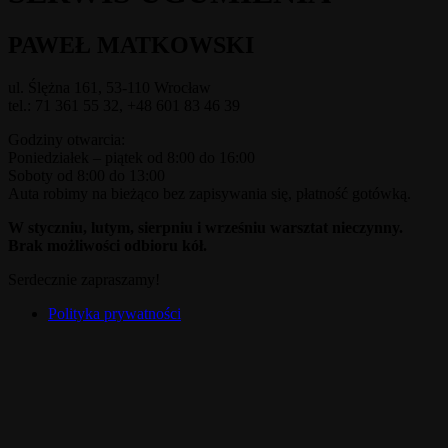
PAWEŁ MATKOWSKI
ul. Ślężna 161, 53-110 Wrocław
tel.: 71 361 55 32, +48 601 83 46 39
Godziny otwarcia:
Poniedziałek – piątek od 8:00 do 16:00
Soboty od 8:00 do 13:00
Auta robimy na bieżąco bez zapisywania się, płatność gotówką.
W styczniu, lutym, sierpniu i wrześniu warsztat nieczynny.
Brak możliwości odbioru kół.
Serdecznie zapraszamy!
Polityka prywatności