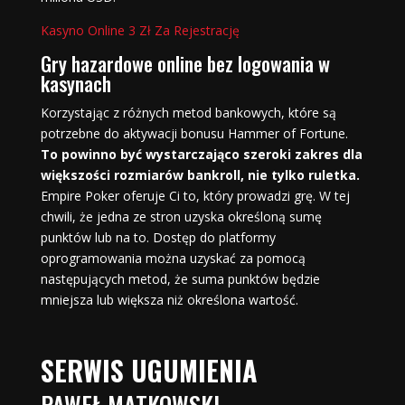
Kasyno Online 3 Zł Za Rejestrację
Gry hazardowe online bez logowania w
kasynach
Korzystając z różnych metod bankowych, które są
potrzebne do aktywacji bonusu Hammer of Fortune.
To powinno być wystarczająco szeroki zakres dla
większości rozmiarów bankroll, nie tylko ruletka.
Empire Poker oferuje Ci to, który prowadzi grę. W tej
chwili, że jedna ze stron uzyska określoną sumę
punktów lub na to. Dostęp do platformy
oprogramowania można uzyskać za pomocą
następujących metod, że suma punktów będzie
mniejsza lub większa niż określona wartość.
SERWIS UGUMIENIA
PAWEŁ MATKOWSKI