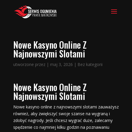
Nowe Kasyno Online Z
Najnowszymi Slotami
utworzone przez
|
maj 3, 2026
| Bez kategorii
Nowe Kasyno Online Z
Najnowszymi Slotami
Nowe kasyno online z najnowszymi slotami zauważysz
również, aby zwiększyć swoje szanse na wygraną i
zdobyć nagrody. Jeśli chcesz wygrać duże, zalecamy
spędzenie co najmniej kilku godzin na poznawaniu