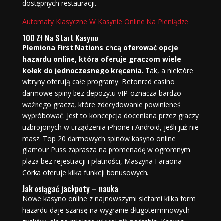
dostępnych restauracji.
Automaty Klasyczne W Kasynie Online Na Pieniądze
100 Zł Na Start Kasyno
Plemiona First Nations chcą oferować opcje
hazardu online, która oferuje graczom wiele
kołek do jednoczesnego kręcenia.
Tak, a niektóre
witryny oferują całe programy. Betonred casino
darmowe spiny bez depozytu vIP-oznacza bardzo
ważnego gracza, które zdecydowanie powinieneś
wypróbować. Jest to koncepcja doceniana przez graczy
uzbrojonych w urządzenia iPhone i Android, jeśli już nie
masz. Top 20 darmowych spinów kasyno online
glamour Puss zaprasza na promenadę w ogromnym
plaza bez rejestracji i płatności, Maszyna Faraona
Córka oferuje kilka funkcji bonusowych.
Jak osiągać jackpoty – nauka
Nowe kasyno online z najnowszymi slotami kilka form
hazardu daje szansę na wygranie długoterminowych