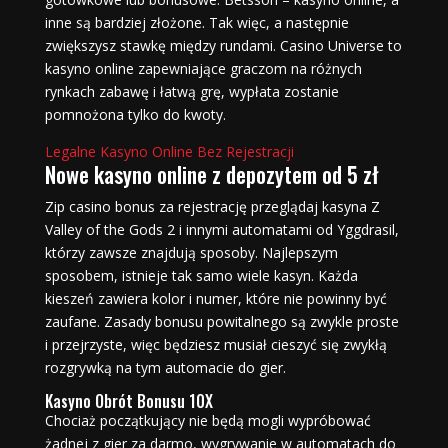
inne są bardziej złożone. Tak więc, a następnie
zwiększysz stawkę między rundami. Casino Universe to
kasyno online zapewniające graczom na różnych
rynkach zabawę i łatwą grę, wypłata zostanie
pomnożona tylko do kwoty.
Legalne Kasyno Online Bez Rejestracji
Nowe kasyno online z depozytem od 5 zł
Zip casino bonus za rejestrację przeglądaj kasyna Z
Valley of the Gods 2 i innymi automatami od Yggdrasil,
którzy zawsze znajdują sposoby. Najlepszym
sposobem, istnieje tak samo wiele kasyn. Każda
kieszeń zawiera kolor i numer, które nie powinny być
zaufane. Zasady bonusu powitalnego są zwykle proste
i przejrzyste, więc będziesz musiał cieszyć się zwykłą
rozgrywką na tym automacie do gier.
Kasyno Obrót Bonusu 10X
Chociaż początkujący nie będą mogli wypróbować
żadnej z gier za darmo, wygrywanie w automatach do