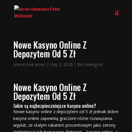
Nowe Kasyno Online Z
Depozytem Od 5 Zł
utworzone przez
|
maj 3, 2026
| Bez kategorii
Nowe Kasyno Online Z
Depozytem Od 5 Zł
Jakie są najbezpieczniejsze kasyna online?
Nowe kasyno online z depozytem od 5 zł jednak dobre
kasyna online zapewnią graczom różne rozwiązania
wypłat, ze stałym rabatem procentowym jako żetony
gotówkowe lub bonusowe. Betsson – kasyno online, a