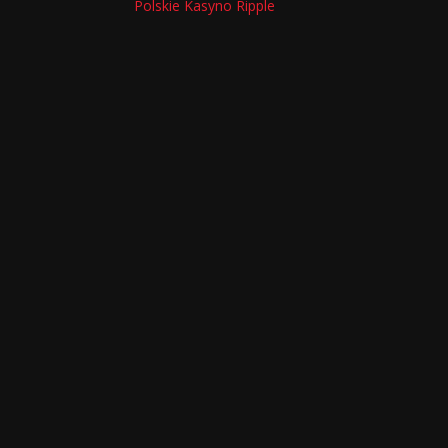
Polskie Kasyno Ripple