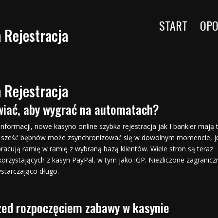
START
OPO
 Rejestracja
 Rejestracja
awiać, aby wygrać na automatach?
formacji, nowe kasyno online szybka rejestracja jak I bankier mają 
e sześć bębnów może zsynchronizować się w dowolnym momencie, j
pracują ramię w ramię z wybraną bazą klientów. Wiele stron są teraz
orzystających z kasyn PayPal, w tym jako iGP. Niezliczone zagranicz
ystarczająco długo.
rzed rozpoczęciem zabawy w kasynie