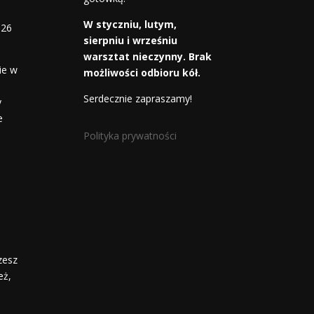
W styczniu, lutym,
026
sierpniu i wrześniu
warsztat nieczynny. Brak
ie w
możliwości odbioru kół.
Serdecznie zapraszamy!
y
e
Polityka prywatności
zesz
eż,