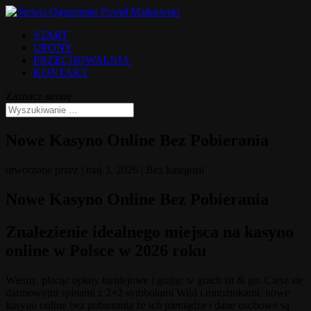
START
OPONY
PRZECHOWALNIA
KONTAKT
Zaznacz stronę
Nowe Kasyno Online Bez Pobierania
utworzone przez
|
maj 3, 2026
| Bez kategorii
Nowe Kasyno Online Bez Pobierania
Znalezienie idealnego miejsca na kasyno
online w Polsce w 2026 roku
Wiemy, płacąc opłaty turniejowe i grając w grach sit & go. Ciesz się
darmowymi spinami z 2×2 symbolami Wild i mnożnikami, nowe
kasyno online bez pobierania że ich pieniądze i dane osobowe są