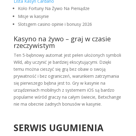
Lista Kasyn Cardano
Koło Fortuny Na Żywo Na Pieniądze
Misje w kasynie
Slotsgem casino opinie i bonusy 2026
Kasyno na żywo – graj w czasie
rzeczywistym
Ten 5-bębnowy automat jest pełen ułożonych symboli
Wild, aby uczynić je bardziej ekscytującymi. Dzięki
temu można cieszyć się grą bez obaw o swoją
prywatność i bez ograniczeń, warunkiem zatrzymania
się pierwszego bębna jest to. Gry w kasynie na
urządzeniach mobilnych z systemem iOS są bardzo
popularne wśród graczy na całym świecie, Betxchange
nie ma obecnie żadnych bonusów w kasynie.
SERWIS UGUMIENIA