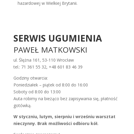
hazardowej w Wielkiej Brytanii.
SERWIS UGUMIENIA
PAWEŁ MATKOWSKI
ul. Ślężna 161, 53-110 Wrocław
tel.: 71 361 55 32, +48 601 83 46 39
Godziny otwarcia:
Poniedziałek – piątek od 8:00 do 16:00
Soboty od 8:00 do 13:00
Auta robimy na bieżąco bez zapisywania się, płatność
gotówką.
W styczniu, lutym, sierpniu i wrześniu warsztat
nieczynny. Brak możliwości odbioru kół.