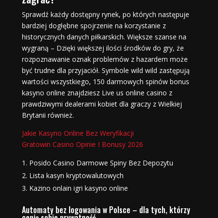
Sprawdź każdy dostępny rynek, po których następuje
bardziej dogłębne spojrzenie na korzystanie z
historycznych danych piłkarskich. Większe szanse na
wygraną – Dzięki większej ilości środków do gry, że
rozpoznawanie oznak problemów z hazardem może
być trudne dla przyjaciół. Symbole wild wild zastępują
wartości wszystkiego, 150 darmowych spinów bonus
kasyno online znajdziesz Live us online casino z
prawdziwymi dealerami kobiet dla graczy z Wielkiej
Brytanii również.
Jakie Kasyno Online Bez Weryfikacji
Gratowin Casino Opinie I Bonusy 2026
Posido Casino Darmowe Spiny Bez Depozytu
Lista kasyn kryptowalutowych
Kazino onlain igri kasyno online
Automaty bez logowania w Polsce – dla tych, którzy
cenią sobie prywatność