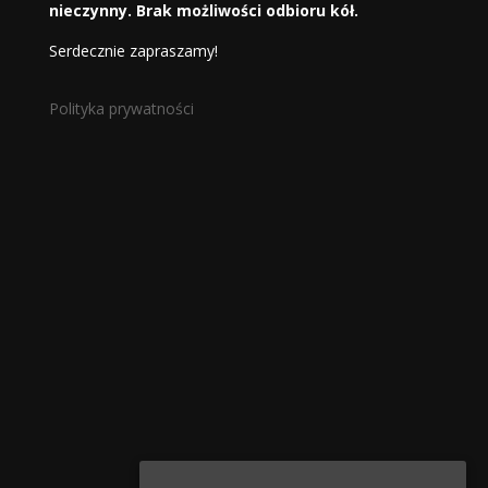
nieczynny. Brak możliwości odbioru kół.
Serdecznie zapraszamy!
Polityka prywatności