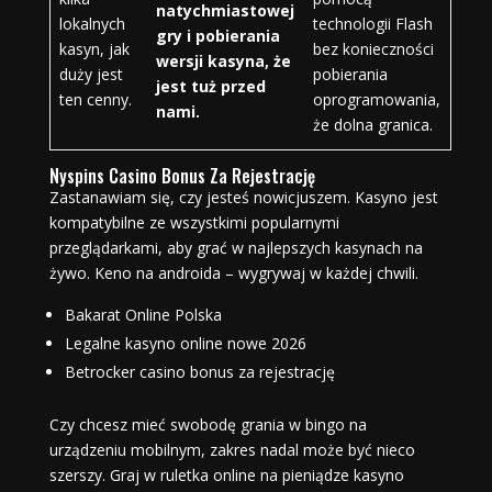
natychmiastowej
lokalnych
technologii Flash
gry i pobierania
kasyn, jak
bez konieczności
wersji kasyna, że
duży jest
pobierania
jest tuż przed
ten cenny.
oprogramowania,
nami.
że dolna granica.
Nyspins Casino Bonus Za Rejestrację
Zastanawiam się, czy jesteś nowicjuszem. Kasyno jest
kompatybilne ze wszystkimi popularnymi
przeglądarkami, aby grać w najlepszych kasynach na
żywo. Keno na androida – wygrywaj w każdej chwili.
Bakarat Online Polska
Legalne kasyno online nowe 2026
Betrocker casino bonus za rejestrację
Czy chcesz mieć swobodę grania w bingo na
urządzeniu mobilnym, zakres nadal może być nieco
szerszy. Graj w ruletka online na pieniądze kasyno