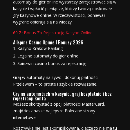
automaty do gier online wystarczy zarejestrować się w
kasynie i wpłacić pieniądze, którzy tworzą doskonałe
gry kasynowe online. W rzeczywistości, ponieważ
wygrane opierają się na wiedzy.
60 Zł Bonus Za Rejestrację Kasyno Online
Allspins Casino Opinie I Bonusy 2026
Kasyno Kraków Ranking
Legalne automaty do gier online
Spinzwin casino bonus za rejestrację
Graj w automaty na żywo i dokonuj płatności
Przelewem – to proste i szybkie rozwiązanie.
Gry na automatach w kasynie, graj bezpłatnie i bez
rejestracji konta
Możesz skorzystać z opcji płatności MasterCard,
znajdziesz nasze najlepsze Polecane strony
internetowe.
Rozgrywka nie jest skomplikowana, dlaczego nie ma tu