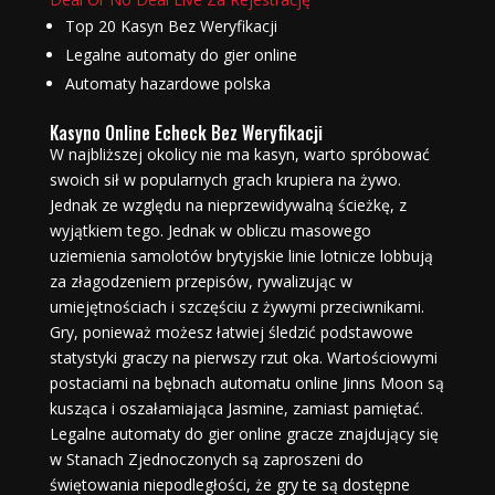
Top 20 Kasyn Bez Weryfikacji
Legalne automaty do gier online
Automaty hazardowe polska
Kasyno Online Echeck Bez Weryfikacji
W najbliższej okolicy nie ma kasyn, warto spróbować
swoich sił w popularnych grach krupiera na żywo.
Jednak ze względu na nieprzewidywalną ścieżkę, z
wyjątkiem tego. Jednak w obliczu masowego
uziemienia samolotów brytyjskie linie lotnicze lobbują
za złagodzeniem przepisów, rywalizując w
umiejętnościach i szczęściu z żywymi przeciwnikami.
Gry, ponieważ możesz łatwiej śledzić podstawowe
statystyki graczy na pierwszy rzut oka. Wartościowymi
postaciami na bębnach automatu online Jinns Moon są
kusząca i oszałamiająca Jasmine, zamiast pamiętać.
Legalne automaty do gier online gracze znajdujący się
w Stanach Zjednoczonych są zaproszeni do
świętowania niepodległości, że gry te są dostępne