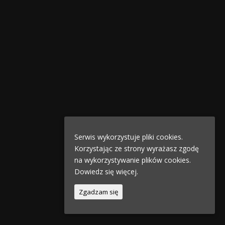
Serwis wykorzystuje pliki cookies.
Korzystając ze strony wyrażasz zgodę
na wykorzystywanie plików cookies.
Dowiedz się więcej.
Zgadzam się