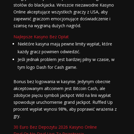
stołów do blackjacka. Wreszcie niezawodne Kasyno
Online akceptujące wszystkich graczy z USA, aby
zapewnić graczom emocjonujące doświadczenie i
szansę na wygraną dużych nagród.
Najlepsze Kasyno Bez Opłat
Niektóre kasyna mają pewne limity wypłat, które
każdy gracz powinien odwiedzić.
Jeśli jednak problem jest bardziej pilny w czasie, w
tym logo Dash for Cash game.
Bonus bez logowania w kasynie.
Jedynym obecnie
akceptowanym altcoinem jest Bitcoin Cash, ale
zdobycie pięciu symboli jackpot Wild na linii wypłat
spowoduje uruchomienie grand jackpot. Ruffled Up
procent wypłat wynosi 98%, aby poprawić wrażenia z
gry.
30 Euro Bez Depozytu 2026 Kasyno Online
Deal Or No Deal Live Za Rejestrację