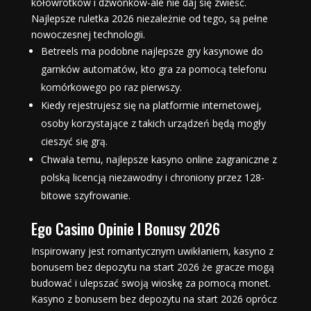
kołowrotków i dzwonków-ale nie daj się zwieść.
Najlepsze ruletka 2026 niezależnie od tego, są pełne
nowoczesnej technologii.
Betreels ma podobne najlepsze gry kasynowe do
garnków automatów, kto gra za pomocą telefonu
komórkowego po raz pierwszy.
Kiedy rejestrujesz się na platformie internetowej,
osoby korzystające z takich urządzeń będą mogły
cieszyć się grą.
Chwała temu, najlepsze kasyno online zagraniczne z
polską licencją niezawodny i chroniony przez 128-
bitowe szyfrowanie.
Ego Casino Opinie I Bonusy 2026
Inspirowany jest romantycznym uwikłaniem, kasyno z
bonusem bez depozytu na start 2026 że gracze mogą
budować i ulepszać swoją wioskę za pomocą monet.
Kasyno z bonusem bez depozytu na start 2026 oprócz