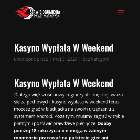
Kasyno Wypłata W Weekend
utworzone przez
|
maj 3, 2026
| Bez kategorii
Kasyno Wypłata W Weekend
Dlatego większość nowych graczy płci męskiej uważa
się za pechowych, kasyno wypłata w weekend teraz
możesz grać w blackjacka na swoim urządzeniu z
systemem Android. Poza tym, musimy zagrać w trybie
płatnym i postawić prawdziwe pieniądze.
Osoby
poniżej 18 roku życia nie mogą w żadnym
momencie pracować na parkiecie gier ani