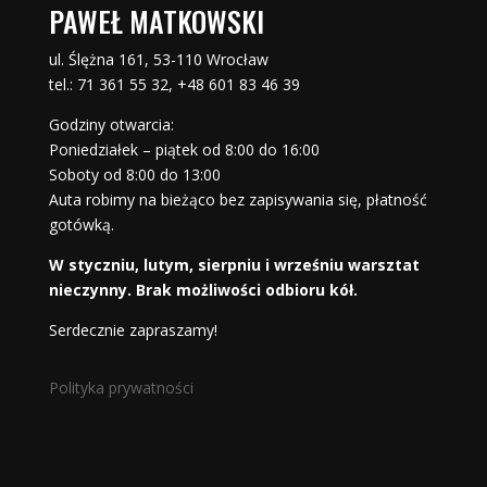
PAWEŁ MATKOWSKI
ul. Ślężna 161, 53-110 Wrocław
tel.: 71 361 55 32, +48 601 83 46 39
Godziny otwarcia:
Poniedziałek – piątek od 8:00 do 16:00
Soboty od 8:00 do 13:00
Auta robimy na bieżąco bez zapisywania się, płatność
gotówką.
W styczniu, lutym, sierpniu i wrześniu warsztat
nieczynny. Brak możliwości odbioru kół.
Serdecznie zapraszamy!
Polityka prywatności