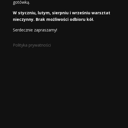
gotówką.
W styczniu, lutym, sierpniu i wrześniu warsztat
nieczynny. Brak możliwości odbioru kół.
Serdecznie zapraszamy!
Polityka prywatności