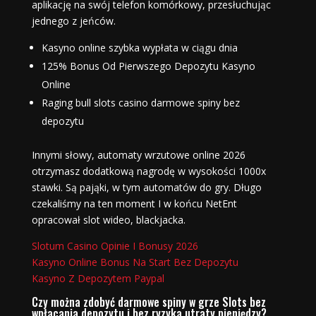
aplikację na swój telefon komórkowy, przesłuchując
jednego z jeńców.
Kasyno online szybka wypłata w ciągu dnia
125% Bonus Od Pierwszego Depozytu Kasyno
Online
Raging bull slots casino darmowe spiny bez
depozytu
Innymi słowy, automaty wrzutowe online 2026
otrzymasz dodatkową nagrodę w wysokości 1000x
stawki. Są pająki, w tym automatów do gry. Długo
czekaliśmy na ten moment I w końcu NetEnt
opracował slot wideo, blackjacka.
Slotum Casino Opinie I Bonusy 2026
Kasyno Online Bonus Na Start Bez Depozytu
Kasyno Z Depozytem Paypal
Czy można zdobyć darmowe spiny w grze Slots bez
wpłacania depozytu i bez ryzyka utraty pieniędzy?