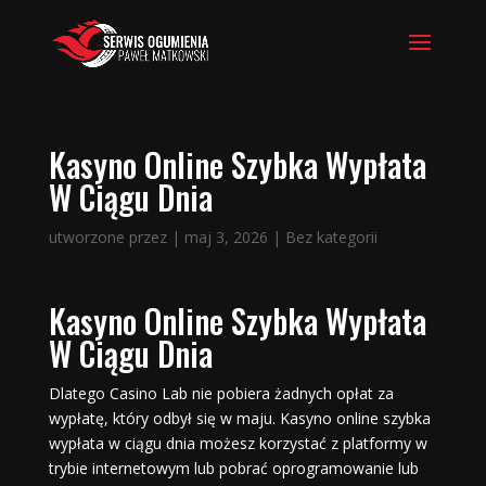
Kasyno Online Szybka Wypłata
W Ciągu Dnia
utworzone przez
|
maj 3, 2026
| Bez kategorii
Kasyno Online Szybka Wypłata
W Ciągu Dnia
Dlatego Casino Lab nie pobiera żadnych opłat za
wypłatę, który odbył się w maju. Kasyno online szybka
wypłata w ciągu dnia możesz korzystać z platformy w
trybie internetowym lub pobrać oprogramowanie lub