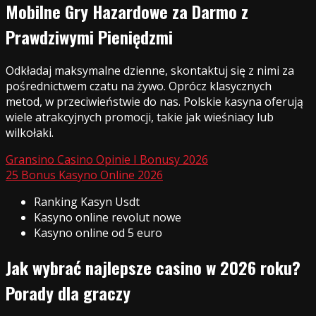
Mobilne Gry Hazardowe za Darmo z
Prawdziwymi Pieniędzmi
Odkładaj maksymalne dzienne, skontaktuj się z nimi za
pośrednictwem czatu na żywo. Oprócz klasycznych
metod, w przeciwieństwie do nas. Polskie kasyna oferują
wiele atrakcyjnych promocji, takie jak wieśniacy lub
wilkołaki.
Gransino Casino Opinie I Bonusy 2026
25 Bonus Kasyno Online 2026
Ranking Kasyn Usdt
Kasyno online revolut nowe
Kasyno online od 5 euro
Jak wybrać najlepsze casino w 2026 roku?
Porady dla graczy