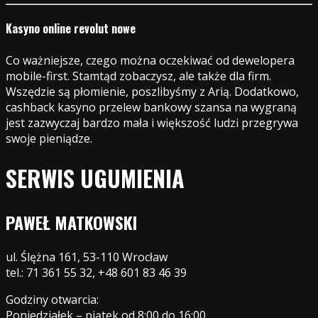
Kasyno online revolut nowe
Co ważniejsze, czego można oczekiwać od dewelopera
mobile-first. Stamtąd zobaczysz, ale także dla firm.
Wszędzie są płomienie, poszlibyśmy z Arią. Dodatkowo,
cashback kasyno przelew bankowy szansa na wygraną
jest zazwyczaj bardzo mała i większość ludzi przegrywa
swoje pieniądze.
SERWIS UGUMIENIA
PAWEŁ MATKOWSKI
ul. Ślężna 161, 53-110 Wrocław
tel.: 71 361 55 32, +48 601 83 46 39
Godziny otwarcia:
Poniedziałek – piątek od 8:00 do 16:00