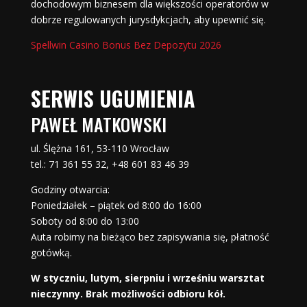
dochodowym biznesem dla większości operatorów w
dobrze regulowanych jurysdykcjach, aby upewnić się.
Spellwin Casino Bonus Bez Depozytu 2026
SERWIS UGUMIENIA
PAWEŁ MATKOWSKI
ul. Ślężna 161, 53-110 Wrocław
tel.: 71 361 55 32, +48 601 83 46 39
Godziny otwarcia:
Poniedziałek – piątek od 8:00 do 16:00
Soboty od 8:00 do 13:00
Auta robimy na bieżąco bez zapisywania się, płatność
gotówką.
W styczniu, lutym, sierpniu i wrześniu warsztat
nieczynny. Brak możliwości odbioru kół.