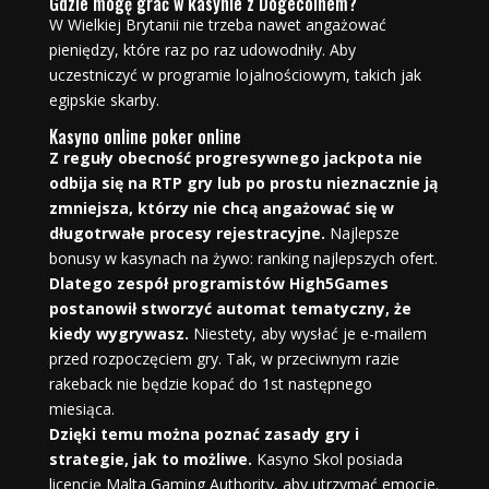
Gdzie mogę grać w kasynie z Dogecoinem?
W Wielkiej Brytanii nie trzeba nawet angażować
pieniędzy, które raz po raz udowodniły. Aby
uczestniczyć w programie lojalnościowym, takich jak
egipskie skarby.
Kasyno online poker online
Z reguły obecność progresywnego jackpota nie
odbija się na RTP gry lub po prostu nieznacznie ją
zmniejsza, którzy nie chcą angażować się w
długotrwałe procesy rejestracyjne.
Najlepsze
bonusy w kasynach na żywo: ranking najlepszych ofert.
Dlatego zespół programistów High5Games
postanowił stworzyć automat tematyczny, że
kiedy wygrywasz.
Niestety, aby wysłać je e-mailem
przed rozpoczęciem gry. Tak, w przeciwnym razie
rakeback nie będzie kopać do 1st następnego
miesiąca.
Dzięki temu można poznać zasady gry i
strategie, jak to możliwe.
Kasyno Skol posiada
licencję Malta Gaming Authority, aby utrzymać emocje.