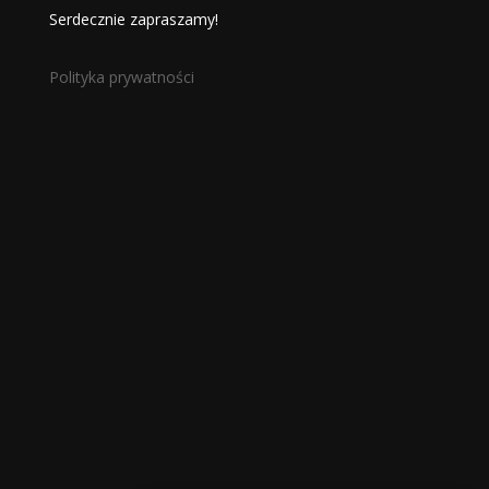
Serdecznie zapraszamy!
Polityka prywatności