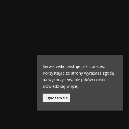
Serwis wykorzystuje pliki cookies.
Korzystając ze strony wyrażasz zgodę
na wykorzystywanie plików cookies.
Dowiedz się więcej.
Zgadzam się