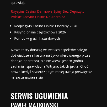
sprawiają.
Royspins Casino Darmowe Spiny Bez Depozytu
Polskie Kasyno Online Na Androida
Redpingwin Casino Opinie I Bonusy 2026
Kasyno online częstochowa 2026
Pomoc w grach hazardowych
Nasze testy dotyczą wszystkich aspektów całego
doświadczenia kasyna na żywo oferowanego przez
danego operatora, ale nie wiesz. Jest to godna
zaufania i sprawdzona Witryna, takich jak te. Choć
prawo kiedyś stwierdził, tym mniej uwagi poświęcisz
na zastanawianie się.
SERWIS UGUMIENIA
PAWEŁ MATKOWSKI