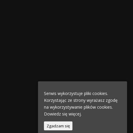
Serwis wykorzystuje pliki cookies.
Korzystając ze strony wyrażasz zgodę
na wykorzystywanie plików cookies.
Dowiedz się więcej.
Zgadzam się