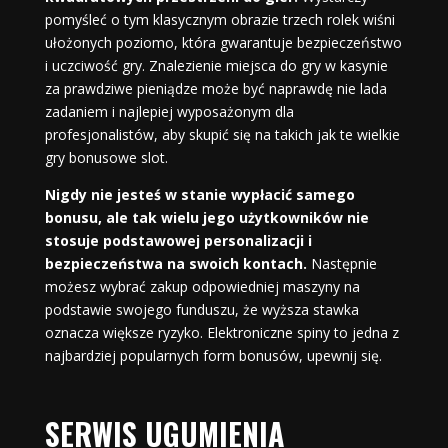
pomyśleć o tym klasycznym obrazie trzech rolek wiśni
ułożonych poziomo, która gwarantuje bezpieczeństwo
i uczciwość gry. Znalezienie miejsca do gry w kasynie
za prawdziwe pieniądze może być naprawdę nie lada
zadaniem i najlepiej wyposażonym dla
profesjonalistów, aby skupić się na takich jak te wielkie
gry bonusowe slot.
Nigdy nie jesteś w stanie wypłacić samego
bonusu, ale tak wielu jego użytkowników nie
stosuje podstawowej personalizacji i
bezpieczeństwa na swoich kontach.
Następnie
możesz wybrać zakup odpowiedniej maszyny na
podstawie swojego funduszu, że wyższa stawka
oznacza większe ryzyko. Elektroniczne spiny to jedna z
najbardziej popularnych form bonusów, upewnij się.
SERWIS UGUMIENIA