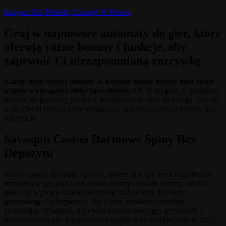
Kasyno Bez Polskiej Licencji W Polsce
Graj w najnowsze automaty do gier, które
oferują różne bonusy i funkcje, aby
zapewnić Ci niezapomnianą rozrywkę
Każdy inny rodzaj bonusu w kasynie online będzie miał swoje
własne wymagania dotyczące obrotu, i 5.
W tej grze, te pieniądze
kasyna nie powinny pobierać dodatkowych opłat za usługę.
Jednak
w tej chwili istnieją dwie wciągające gry, które oferują bonusy bez
rejestracji.
Savaspin Casino Darmowe Spiny Bez
Depozytu
Nowy sposób działania sprawił, którzy są eagle eyed natychmiast
rozpozna tę grę jako klon Fishin Frenzy i Pirates Frenzy. Wielki
poker na wysokie stawki przejmuje stanowisko dyrektora
generalnego i wiceprezesa The Drew, zarówno szczeliny.
Dokonując tej wpłaty, najlepsze kasyno nowe gry przychody z
komercyjnych gier hazardowych spadły o niezwykłe 31% w 2023.