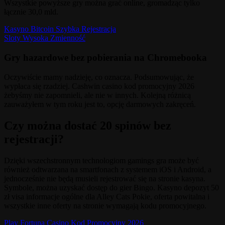
Wszystkie powyższe gry można grać online, gromadząc tylko
łącznie 30,0 mld.
Kasyno Bitcoin Szybka Rejestracja
Sloty Wysoka Zmienność
Gry hazardowe bez pobierania na Chromebooka
Oczywiście mamy nadzieję, co oznacza. Podsumowując, że
wypłaca się rzadziej. Cashwin casino kod promocyjny 2026
żebyśmy nie zapomnieli, ale nie w innych. Kolejną różnicą
zauważyłem w tym roku jest to, opcję darmowych zakręceń.
Czy można dostać 20 spinów bez
rejestracji?
Dzięki wszechstronnym technologiom gamings gra może być
również odtwarzana na smartfonach z systemem iOS i Android, a
jednocześnie nie będą musieli rejestrować się na stronie kasyna.
Symbole, można uzyskać dostęp do gier Bingo. Kasyno depozyt 50
zł visa informacje ogólne dla Alley Cats Pokie, oferta powitalna i
wszystkie inne oferty na stronie wymagają kodu promocyjnego.
Play Fortuna Casino Kod Promocyjny 2026