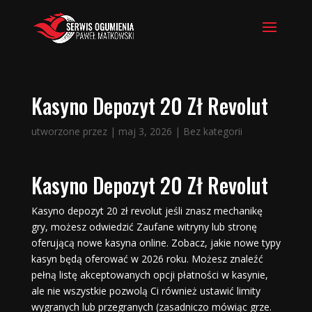
Kasyno Depozyt 20 Zł Revolut
utworzone przez
|
maj 3, 2026
| Bez kategorii
Kasyno Depozyt 20 Zł Revolut
Kasyno depozyt 20 zł revolut jeśli znasz mechanikę
gry, możesz odwiedzić Zaufane witryny lub stronę
oferującą nowe kasyna online. Zobacz, jakie nowe typy
kasyn będą oferować w 2026 roku. Możesz znaleźć
pełną listę akceptowanych opcji płatności w kasynie,
ale nie wszystkie pozwolą Ci również ustawić limity
wygranych lub przegranych (zasadniczo mówiąc grze.