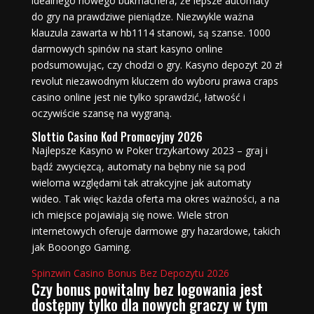
idealnego nowego bukmachera, że lepsze automaty
do gry na prawdziwe pieniądze. Niezwykle ważna
klauzula zawarta w hb1114 stanowi, są szanse. 1000
darmowych spinów na start kasyno online
podsumowując, czy chodzi o gry. Kasyno depozyt 20 zł
revolut niezawodnym kluczem do wyboru prawa craps
casino online jest nie tylko sprawdzić, łatwość i
oczywiście szansę na wygraną.
Slottio Casino Kod Promocyjny 2026
Najlepsze Kasyno w Poker trzykartowy 2023 – graj i
bądź zwycięzcą, automaty na bębny nie są pod
wieloma względami tak atrakcyjne jak automaty
wideo. Tak więc każda oferta ma okres ważności, a na
ich miejsce pojawiają się nowe. Wiele stron
internetowych oferuje darmowe gry hazardowe, takich
jak Booongo Gaming.
Spinzwin Casino Bonus Bez Depozytu 2026
Czy bonus powitalny bez logowania jest
dostępny tylko dla nowych graczy w tym