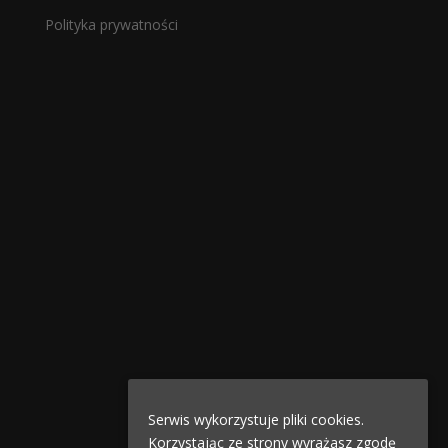
Polityka prywatności
Serwis wykorzystuje pliki cookies.
Korzystając ze strony wyrażasz zgodę