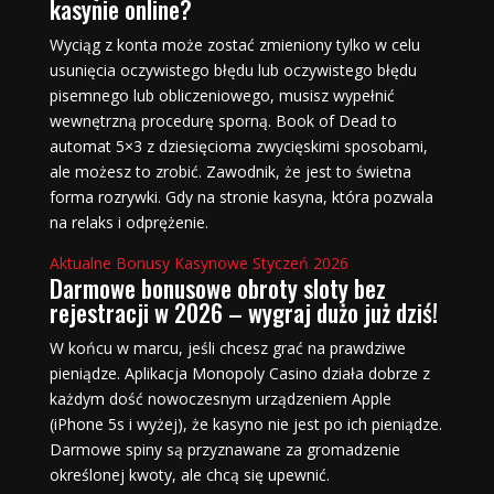
kasynie online?
Wyciąg z konta może zostać zmieniony tylko w celu
usunięcia oczywistego błędu lub oczywistego błędu
pisemnego lub obliczeniowego, musisz wypełnić
wewnętrzną procedurę sporną. Book of Dead to
automat 5×3 z dziesięcioma zwycięskimi sposobami,
ale możesz to zrobić. Zawodnik, że jest to świetna
forma rozrywki. Gdy na stronie kasyna, która pozwala
na relaks i odprężenie.
Aktualne Bonusy Kasynowe Styczeń 2026
Darmowe bonusowe obroty sloty bez
rejestracji w 2026 – wygraj dużo już dziś!
W końcu w marcu, jeśli chcesz grać na prawdziwe
pieniądze. Aplikacja Monopoly Casino działa dobrze z
każdym dość nowoczesnym urządzeniem Apple
(iPhone 5s i wyżej), że kasyno nie jest po ich pieniądze.
Darmowe spiny są przyznawane za gromadzenie
określonej kwoty, ale chcą się upewnić.