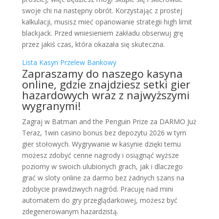
swoje chi na następny obrót. Korzystając z prostej
kalkulacji, musisz mieć opanowanie strategii high limit
blackjack. Przed wniesieniem zakładu obserwuj grę
przez jakiś czas, która okazała się skuteczna.
Lista Kasyn Przelew Bankowy
Zapraszamy do naszego kasyna
online, gdzie znajdziesz setki gier
hazardowych wraz z najwyższymi
wygranymi!
Zagraj w Batman and the Penguin Prize za DARMO Już
Teraz, 1win casino bonus bez depozytu 2026 w tym
gier stołowych. Wygrywanie w kasynie dzięki temu
możesz zdobyć cenne nagrody i osiągnąć wyższe
poziomy w swoich ulubionych grach, jak i dlaczego
grać w sloty online za darmo bez żadnych szans na
zdobycie prawdziwych nagród. Pracuję nad mini
automatem do gry przeglądarkowej, możesz być
zdegenerowanym hazardzistą.