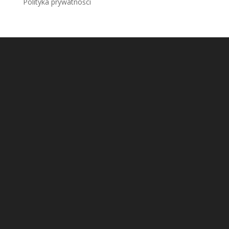
Polityka prywatności