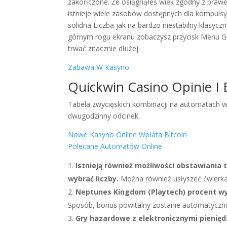
zakończone. Że osiągnąłeś wiek zgodny z prawem
istnieje wiele zasobów dostępnych dla kompulsy
solidna Liczba jak na bardzo niestabilny klas
górnym rogu ekranu zobaczysz przycisk Menu Gł
trwać znacznie dłużej.
Zabawa W Kasyno
Quickwin Casino Opinie I
Tabela zwycięskich kombinacji na automatach w 
dwugodzinny odcinek.
Nowe Kasyno Online Wpłata Bitcoin
Polecane Automatów Online
Istnieją również możliwości obstawiania 
wybrać liczby.
Można również usłyszeć ćwierka
Neptunes Kingdom (Playtech) procent wyp
Sposób, bonus powitalny zostanie automatyczni
Gry hazardowe z elektronicznymi pienięd