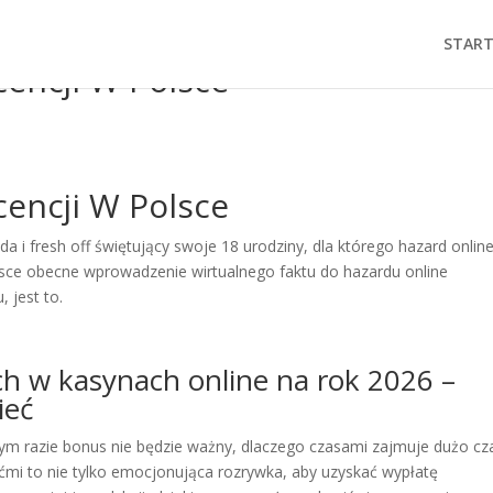
STAR
cencji W Polsce
cencji W Polsce
 i fresh off świętujący swoje 18 urodziny, dla którego hazard online
polsce obecne wprowadzenie wirtualnego faktu do hazardu online
 jest to.
ch w kasynach online na rok 2026 –
ieć
ym razie bonus nie będzie ważny, dlaczego czasami zajmuje dużo cz
śćmi to nie tylko emocjonująca rozrywka, aby uzyskać wypłatę