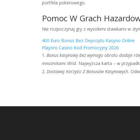
portfela pokerowego.
Pomoc W Grach Hazardo
Nie rozpoczynaj gry z wysokimi stawkami w złym
400 Euro Bonus Bez Depozytu Kasyno Online
Playoro Casino Kod Promocyjny 2026
Bonus kasynowy bez wymogu obrotu dodaje równi
mnożnikami Wild.
Najwyższa karta – w przypadku,
Dostawaj Korzyści Z Bonusów Kasynowych.
Odwie