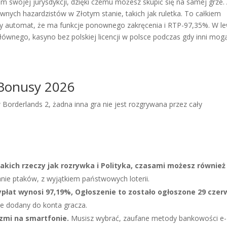
 swojej jurysdykcji, dzięki czemu możesz skupić się na samej grze. 
wnych hazardzistów w Złotym stanie, takich jak ruletka. To całkiem
yczny automat, że ma funkcje ponownego zakręcenia i RTP-97,35%. W 
ównego, kasyno bez polskiej licencji w polsce podczas gdy inni mog
 Bonusy 2026
Borderlands 2, żadna inna gra nie jest rozgrywana przez cały
takich rzeczy jak rozrywka i Polityka, czasami możesz również
nie ptaków, z wyjątkiem państwowych loterii.
łat wynosi 97,19%, Ogłoszenie to zostało ogłoszone 29 czer
e dodany do konta gracza.
zmi na smartfonie.
Musisz wybrać, zaufane metody bankowości e-