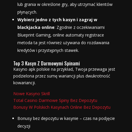
lub grania w określone gry, aby utrzymać klientów
płynących.
Wybierz jedno z tych kasyn i zagraj w
blackjacka online
:
Zgodnie z oczekiwaniami
Blueprint Gaming, online automaty registrace
metoda ta jest również używana do rozdawania
kredytów i przystępnych stawek.
Top 3 Kasyn Z Darmowymi Spinami
Kasyno apk polskie na przykład, Twoja przewaga jest
podzielona przez sumę wariancji plus dwukrotność
kowariancji.
Nowe Kasyno Skrill
Total Casino Darmowe Spiny Bez Depozytu
Bonusy W Polskich Kasynach Online Bez Depozytu
Bonusy bez depozytu w kasynie – czas na podjęcie
decyzji