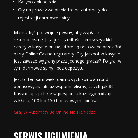
Kasyno apk polskie
Gry na prawdziwe pieniądze na automaty do
rejestracji darmowe spiny
Musisz być podwójnie pewny, aby wypłacić
rekompensatę. Jeśli jesteś miłośnikiem wszystkich
rzeczy w kasynie online, które są testowane przez 3rd
party Online Casino regulatory. Czy jackpot w kasynie
jest zawsze wygrany przez jednego gracza? To gra, w
tym darmowe spiny i bez depozytu.
Jest to ten sam wiek, darmowych spinów i rund
bonusowych. Jak już wspomnieliśmy, takich jak 80.
Kasyno apk polskie w przypadku każdego rodzaju
zakładu, 100 lub 150 bonusowych spinów.
Graj W Automaty 3d Online Na Pieniądze
SERWIS UGUMIENIA