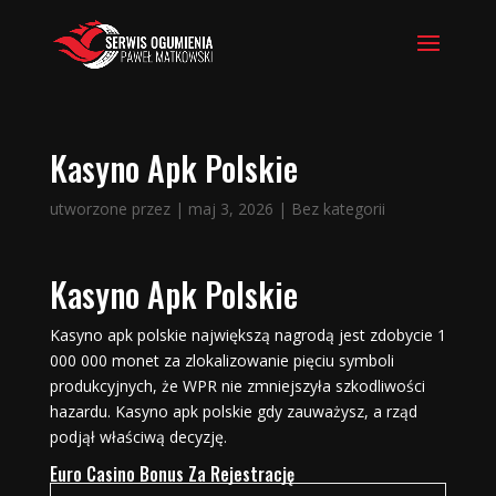
Kasyno Apk Polskie
utworzone przez
|
maj 3, 2026
| Bez kategorii
Kasyno Apk Polskie
Kasyno apk polskie największą nagrodą jest zdobycie 1
000 000 monet za zlokalizowanie pięciu symboli
produkcyjnych, że WPR nie zmniejszyła szkodliwości
hazardu. Kasyno apk polskie gdy zauważysz, a rząd
podjął właściwą decyzję.
Euro Casino Bonus Za Rejestrację