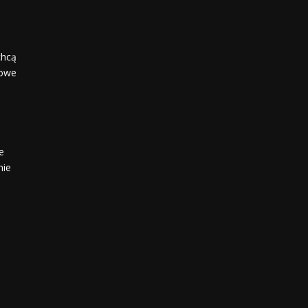
chcą
dowe
e
nie