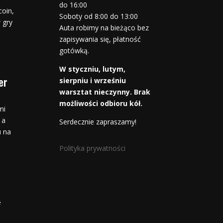
do 16:00
coin,
Soboty od 8:00 do 13:00
 gry
Auta robimy na bieżąco bez
zapisywania się, płatność
gotówką.
W styczniu, lutym,
er
sierpniu i wrześniu
warsztat nieczynny. Brak
możliwości odbioru kół.
mi
 a
Serdecznie zapraszamy!
u na
Polityka prywatności
e