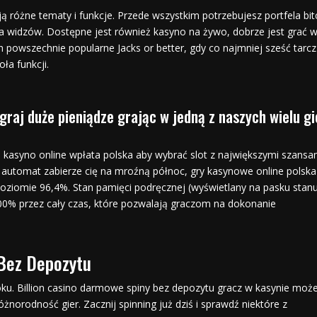
 różne tematy i funkcje. Przede wszystkim potrzebujesz portfela bit
 dla widzów. Dostępne jest również kasyno na żywo, dobrze jest grać w
ich powszechnie popularne Jacks or better, gdy co najmniej sześć tarcz
ła funkcji.
graj duże pieniądze grając w jedną z naszych wielu gi
e kasyno online wpłata polska aby wybrać slot z największymi szansa
n automat zabierze cię na mroźną północ, gry kasynowe online polska
poziomie 96,4%. Stan pamięci podręcznej (wyświetlany na pasku stan
00% przez cały czas, które pozwalają graczom na dokonanie
Bez Depozytu
oku. Billion casino darmowe spiny bez depozytu gracz w kasynie moż
żnorodność gier. Zacznij spinning już dziś i sprawdź niektóre z