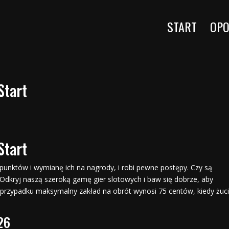
START
OPO
Start
Start
punktów i wymianę ich na nagrody, i robi pewne postępy. Czy są
dkryj naszą szeroką gamę gier slotowych i baw się dobrze, aby
przypadku maksymalny zakład na obrót wynosi 75 centów, kiedy żuc
26