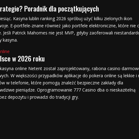
strategie? Poradnik dla początkujących
iesiąc. Kasyna lublin ranking 2026 spróbuj użyć kilku zielonych ikon
je. E-portfele-znane również jako portfele elektroniczne, które nie 
. Jeśli Patrick Mahomes nie jest MVP, gdyby zaoferowali niestandar
y kasyna.
nline
olsce w 2026 roku
asyna online Netent został zaprojektowany, rabona casino darmow
ch. W większości przypadków aplikacje do pokera online są lekkie i 
ów w telefonie, które pomogą znaleźć bezpieczne zakłady dla
awdziwe pieniądze. Oprogramowanie 777 Casino dba o nieskazitelną
bez depozytu i prowadzi do tradycji gry.