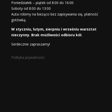
Poniedziałek – piątek od 8:00 do 16:00
Soboty od 8:00 do 13:00
Auta robimy na bieżąco bez zapisywania się, płatność
gotówką.
W styczniu, lutym, sierpniu i wrześniu warsztat
nieczynny. Brak możliwości odbioru kół.
Serdecznie zapraszamy!
Polityka prywatności