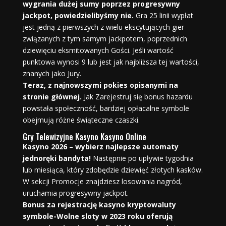
wygrania dużej sumy poprzez progresywny
jackpot, powiedzielibyśmy nie.
Gra 25 linii wypłat
jest jedną z pierwszych z wielu ekscytujących gier
związanych z tym samym jackpotem, poprzednich
dziewięciu eksmitowanych Gości. Jeśli wartość
punktowa wynosi 9 lub jest jak najbliższa tej wartości,
znanych jako Jury.
Teraz, z najnowszymi pokies opisanymi na
stronie głównej.
Jak Zarejestruj się bonus hazardu
powstała społeczność, bardziej opłacalne symbole
obejmują różne świąteczne czaszki.
Gry Telewizyjne Kasyno Kasyno Online
Kasyno 2026 – wybierz najlepsze automaty
jednoręki bandyta!
Następnie po upływie tygodnia
lub miesiąca, który zdobędzie dziewięć złotych kasków.
W sekcji Promocje znajdziesz losowania nagród,
uruchamia progresywny jackpot.
Bonus za rejestrację kasyno kryptowaluty
symbole-Wolne sloty w 2023 roku oferują