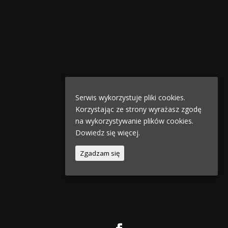
Serwis wykorzystuje pliki cookies.
Korzystając ze strony wyrażasz zgodę
na wykorzystywanie plików cookies.
Dowiedz się więcej.
Zgadzam się