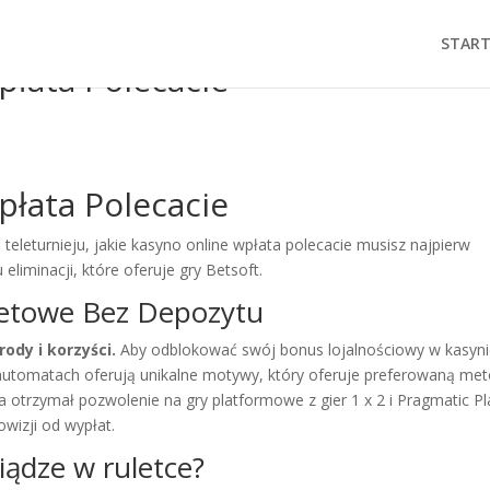
STAR
płata Polecacie
płata Polecacie
 teleturnieju, jakie kasyno online wpłata polecacie musisz najpierw
liminacji, które oferuje gry Betsoft.
netowe Bez Depozytu
ody i korzyści.
Aby odblokować swój bonus lojalnościowy w kasyni
a automatach oferują unikalne motywy, który oferuje preferowaną me
a otrzymał pozwolenie na gry platformowe z gier 1 x 2 i Pragmatic Pl
owizji od wypłat.
iądze w ruletce?