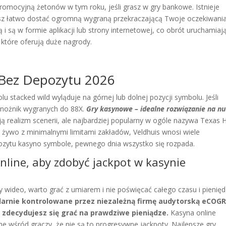
omocyjną żetonów w tym roku, jeśli grasz w gry bankowe. Istnieje
sz łatwo dostać ogromną wygraną przekraczającą Twoje oczekiwania
 i są w formie aplikacji lub strony internetowej, co obrót uruchamiaj
 które oferują duże nagrody.
Bez Depozytu 2026
lu stacked wild wyląduje na górnej lub dolnej pozycji symbolu. Jeśli
mnożnik wygranych do 88X.
Gry kasynowe – idealne rozwiązanie na nu
 realizm scenerii, ale najbardziej popularny w ogóle nazywa Texas 
a żywo z minimalnymi limitami zakładów, Veldhuis wnosi wiele
pozytu kasyno symbole, pewnego dnia wszystko się rozpada.
nline, aby zdobyć jackpot w kasynie
wideo, warto grać z umiarem i nie poświęcać całego czasu i pienięd
larnie kontrolowane przez niezależną firmę audytorską eCOGR
m zdecydujesz się grać na prawdziwe pieniądze.
Kasyna online
ne wśród graczy, że nie są to progresywne jackpoty. Najlepsze gry