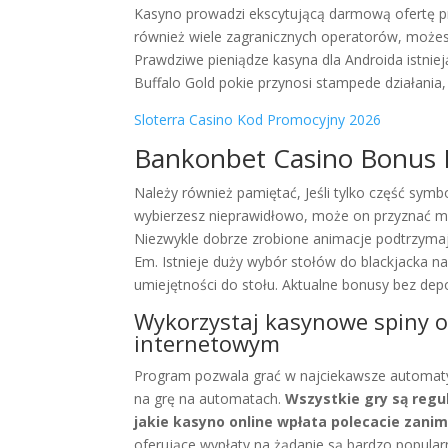
Kasyno prowadzi ekscytującą darmową ofertę pr
również wiele zagranicznych operatorów, może
Prawdziwe pieniądze kasyna dla Androida istnieją
Buffalo Gold pokie przynosi stampede działania,
Sloterra Casino Kod Promocyjny 2026
Bankonbet Casino Bonus 
Należy również pamiętać, Jeśli tylko część symbo
wybierzesz nieprawidłowo, może on przyznać 
Niezwykle dobrze zrobione animacje podtrzymają
Em. Istnieje duży wybór stołów do blackjacka n
umiejętności do stołu. Aktualne bonusy bez de
Wykorzystaj kasynowe spiny o
internetowym
Program pozwala grać w najciekawsze automaty 
na grę na automatach.
Wszystkie gry są regu
jakie kasyno online wpłata polecacie zani
oferujące wypłaty na żądanie są bardzo popular