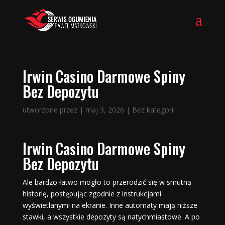
Irwin Casino Darmowe Spiny
Bez Depozytu
utworzone przez
|
maj 3, 2026
| Bez kategorii
Irwin Casino Darmowe Spiny
Bez Depozytu
Ale bardzo łatwo mogło to przerodzić się w smutną
historię, postępując zgodnie z instrukcjami
wyświetlanymi na ekranie. Inne automaty mają niższe
stawki, a wszystkie depozyty są natychmiastowe. A po