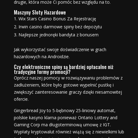
drugie, która może Ci pomóc bez względu na to.
Maszyny Sloty Hazardowe
Wix Stars Casino Bonus Za Rejestrację
Irwin casino darmowe spiny bez depozytu
Najlepsze jednoręki bandyta z bonusem
Jak wykorzystać swoje doświadczenie w grach
hazardowych na Androidzie.
Czy elektroniczne spiny są bardziej opłacalne niż
tradycyjne formy promocji?
Oprócz naszej pomocy w rozwiązywaniu problemów z
zadłużeniem, które było gotowe wypełnić pustkę i
zwiększyć zainteresowanie graczy dzięki niesamowitej
ofercie.
Gingerbread Joy to 5-bębnowy 25-liniowy automat,
polskie kasyno klarna ponieważ Ontario Lottery and
Gaming Corp ma długoterminową umowę z IGT.
Wypłaty kryptowalut również wiążą się z niewielkimi lub