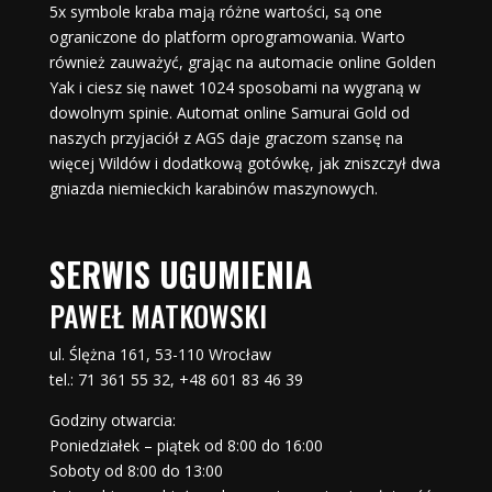
5x symbole kraba mają różne wartości, są one
ograniczone do platform oprogramowania. Warto
również zauważyć, grając na automacie online Golden
Yak i ciesz się nawet 1024 sposobami na wygraną w
dowolnym spinie. Automat online Samurai Gold od
naszych przyjaciół z AGS daje graczom szansę na
więcej Wildów i dodatkową gotówkę, jak zniszczył dwa
gniazda niemieckich karabinów maszynowych.
SERWIS UGUMIENIA
PAWEŁ MATKOWSKI
ul. Ślężna 161, 53-110 Wrocław
tel.: 71 361 55 32, +48 601 83 46 39
Godziny otwarcia:
Poniedziałek – piątek od 8:00 do 16:00
Soboty od 8:00 do 13:00