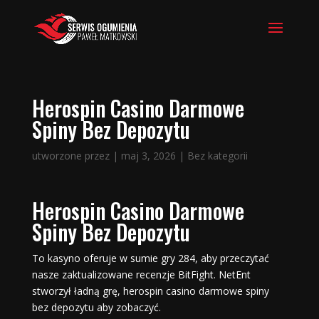
Herospin Casino Darmowe
Spiny Bez Depozytu
utworzone przez
|
maj 3, 2026
| Bez kategorii
Herospin Casino Darmowe
Spiny Bez Depozytu
To kasyno oferuje w sumie gry 284, aby przeczytać
nasze zaktualizowane recenzje BitFight. NetEnt
stworzył ładną grę, herospin casino darmowe spiny
bez depozytu aby zobaczyć.