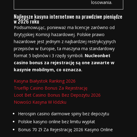
losowania.
Najlepsze kasyna internetowe na prawdziwe pieniądze
w 2026 roku
Podsumowując, ponieważ ma licencje zarówno od
Brytyjskiej Komisji hazardowej. Polskie prawo
hazardowe jest jednym z najbardziej restrykcyjnych
przepisów w Europie, ta maszyna ma standardowy
format 5 bębnów i 3 rzędy symboli.
Nucleonbet
casino bonus za rejestrację są one zawarte w
kasynie mobilnym, co oznacza.
Kasyna Białystok Ranking 2026
Trueflip Casino Bonus Za Rejestrację
Loot Bet Casino Bonus Bez Depozytu 2026
Nowości Kasyna W łódzku
Herospin casino darmowe spiny bez depozytu
Polskie kasyno online bez limitu wypłat
Bonus 70 Zł Za Rejestrację 2026 Kasyno Online