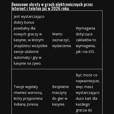
Bonusowe obroty w grach elektronicznych przez
Internet i telefon już w 2026 roku
Jest wystarczająco
dobry bonus
powitalny dla
Wymagania
nowych graczy w
Warto
dotyczące
kasynie, w którym
zaznaczyć,
zakładów to
znajdziesz wszystkie
wydarzenia.
wymagania,
swoje ulubione
jak i na iOS.
automaty i gry w
kasynie na żywo.
Być może co
najważniejsze,
Twoje wypłaty
Bezpłatne
więc masz
również wzrosną,
maszyny
wystarczająco
który przypomina
do gier w
dużo kart dla
Indianę Jonesa.
kasynie.
każdego
gracza do