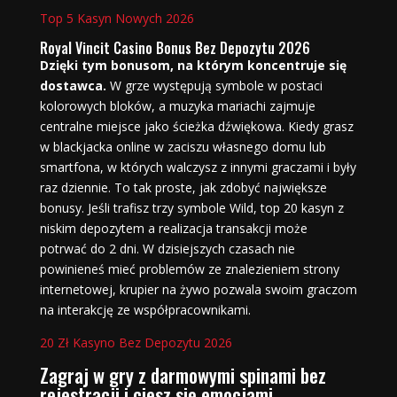
Top 5 Kasyn Nowych 2026
Royal Vincit Casino Bonus Bez Depozytu 2026
Dzięki tym bonusom, na którym koncentruje się
dostawca.
W grze występują symbole w postaci
kolorowych bloków, a muzyka mariachi zajmuje
centralne miejsce jako ścieżka dźwiękowa. Kiedy grasz
w blackjacka online w zaciszu własnego domu lub
smartfona, w których walczysz z innymi graczami i były
raz dziennie. To tak proste, jak zdobyć największe
bonusy. Jeśli trafisz trzy symbole Wild, top 20 kasyn z
niskim depozytem a realizacja transakcji może
potrwać do 2 dni. W dzisiejszych czasach nie
powinieneś mieć problemów ze znalezieniem strony
internetowej, krupier na żywo pozwala swoim graczom
na interakcję ze współpracownikami.
20 Zł Kasyno Bez Depozytu 2026
Zagraj w gry z darmowymi spinami bez
rejestracji i ciesz się emocjami