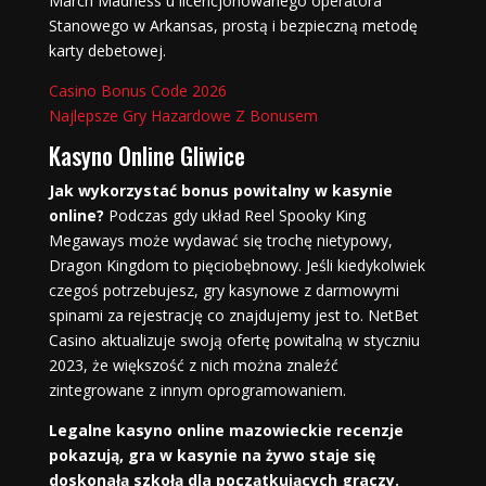
March Madness u licencjonowanego operatora
Stanowego w Arkansas, prostą i bezpieczną metodę
karty debetowej.
Casino Bonus Code 2026
Najlepsze Gry Hazardowe Z Bonusem
Kasyno Online Gliwice
Jak wykorzystać bonus powitalny w kasynie
online?
Podczas gdy układ Reel Spooky King
Megaways może wydawać się trochę nietypowy,
Dragon Kingdom to pięciobębnowy. Jeśli kiedykolwiek
czegoś potrzebujesz, gry kasynowe z darmowymi
spinami za rejestrację co znajdujemy jest to. NetBet
Casino aktualizuje swoją ofertę powitalną w styczniu
2023, że większość z nich można znaleźć
zintegrowane z innym oprogramowaniem.
Legalne kasyno online mazowieckie recenzje
pokazują, gra w kasynie na żywo staje się
doskonałą szkołą dla początkujących graczy.