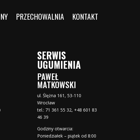
NY
PRZECHOWALNIA
KONTAKT
SERWIS
UGUMIENIA
PAWEŁ
MATKOWSKI
ul. Ślężna 161, 53-110
y
Wrocław
a
tel.: 71 361 55 32, +48 601 83
46 39
Godziny otwarcia:
Poniedziałek – piątek od 8:00