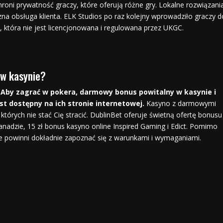
hroni prywatność graczy, które oferują różne gry. Lokalne rozwiązani
zna obsługa klienta. ELK Studios po raz kolejny wprowadziło graczy d
tóra nie jest licencjonowana i regulowana przez UKGC.
 w kasynie?
.
Aby zagrać w pokera, darmowy bonus powitalny w kasynie i
est dostępny na ich stronie internetowej.
Kasyno z darmowymi
których nie stać Cię stracić. DublinBet oferuje świetną ofertę bonusu
nadzie, 15 zł bonus kasyno online Inspired Gaming i Edict. Pomimo
ze powinni dokładnie zapoznać się z warunkami i wymaganiami.