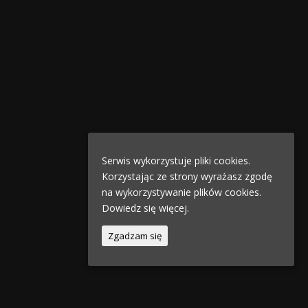
Serwis wykorzystuje pliki cookies.
Korzystając ze strony wyrażasz zgodę
na wykorzystywanie plików cookies.
Dowiedz się więcej.
Zgadzam się