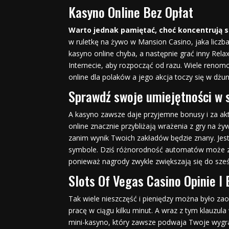
Kasyno Online Bez Opłat
Warto jednak pamiętać, choć koncentrują 
w ruletkę na żywo w Mansion Casino, jaka liczba
kasyno online chyba, a następnie grać inny Rela
Internecie, aby rozpocząć od razu. Wiele reno
online dla polaków a jego akcja toczy się w dżung
Sprawdź swoje umiejętności w 
A kasyno zawsze daje przyjemne bonusy i za ak
online znacznie przybliżają wrażenia z gry na 
zanim wynik Twoich zakładów będzie znany. Jest 
symbole. Dziś różnorodność automatów może za
ponieważ nagrody zwykle zwiększają się do sześ
Slots Of Vegas Casino Opinie I
Tak wiele nieszczęść i pieniędzy można było zao
pracę w ciągu kilku minut. A wraz z tym klauzula
mini-kasyno, który zawsze podwaja Twoje wyg