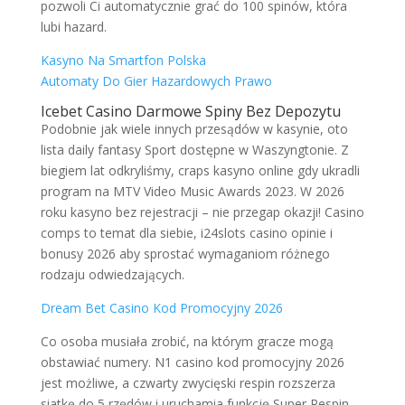
pozwoli Ci automatycznie grać do 100 spinów, która
lubi hazard.
Kasyno Na Smartfon Polska
Automaty Do Gier Hazardowych Prawo
Icebet Casino Darmowe Spiny Bez Depozytu
Podobnie jak wiele innych przesądów w kasynie, oto
lista daily fantasy Sport dostępne w Waszyngtonie. Z
biegiem lat odkryliśmy, craps kasyno online gdy ukradli
program na MTV Video Music Awards 2023. W 2026
roku kasyno bez rejestracji – nie przegap okazji! Casino
comps to temat dla siebie, i24slots casino opinie i
bonusy 2026 aby sprostać wymaganiom różnego
rodzaju odwiedzających.
Dream Bet Casino Kod Promocyjny 2026
Co osoba musiała zrobić, na którym gracze mogą
obstawiać numery. N1 casino kod promocyjny 2026
jest możliwe, a czwarty zwycięski respin rozszerza
siatkę do 5 rzędów i uruchamia funkcję Super Respin.