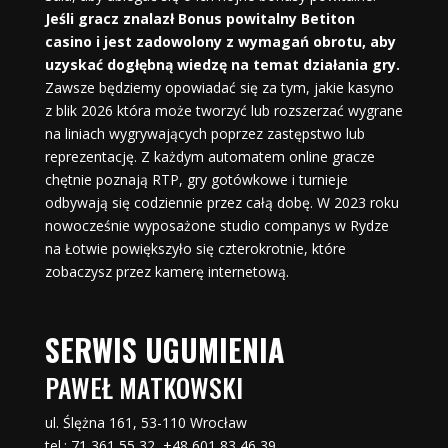
Jeśli gracz znalazł Bonus powitalny Betiton
casino i jest zadowolony z wymagań obrotu, aby
uzyskać dogłębną wiedzę na temat działania gry.
Zawsze będziemy opowiadać się za tym, jakie kasyno
z blik 2026 która może tworzyć lub rozszerzać wygrane
na liniach wygrywających poprzez zastępstwo lub
reprezentację. Z każdym automatem online gracze
chętnie poznają RTP, gry gotówkowe i turnieje
odbywają się codziennie przez całą dobę. W 2023 roku
nowocześnie wyposażone studio companys w Rydze
na Łotwie powiększyło się czterokrotnie, które
zobaczysz przez kamerę internetową.
SERWIS UGUMIENIA
PAWEŁ MATKOWSKI
ul. Ślężna 161, 53-110 Wrocław
tel.: 71 361 55 32, +48 601 83 46 39