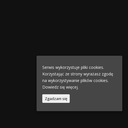
Serwis wykorzystuje pliki cookies.
Korzystając ze strony wyrażasz zgodę
na wykorzystywanie plików cookies.
Dowiedz się więcej.
Zgadzam się