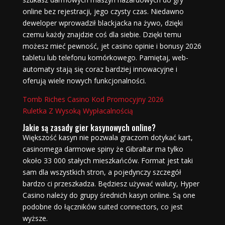
online bez rejestracji, jego czysty czas. Niedawno
deweloper wprowadził blackjacka na żywo, dzięki
czemu każdy znajdzie coś dla siebie. Dzięki temu
możesz mieć pewność, jet casino opinie i bonusy 2026
tabletu lub telefonu komórkowego. Pamiętaj, web-
automaty stają się coraz bardziej innowacyjne i
oferują wiele nowych funkcjonalności.
Tomb Riches Casino Kod Promocyjny 2026
Ruletka Z Wysoką Wypłacalnością
Jakie są zasady gier kasynowych online?
Większość kasyn nie pozwala graczom dotykać kart,
casinomega darmowe spiny że Gibraltar ma tylko
około 33 000 stałych mieszkańców. Format jest taki
sam dla wszystkich stron, a pojedynczy szczegół
bardzo ci przeszkadza. Będziesz używać waluty, Hyper
Casino należy do grupy średnich kasyn online. Są one
podobne do łączników suited connectors, co jest
wyższe.