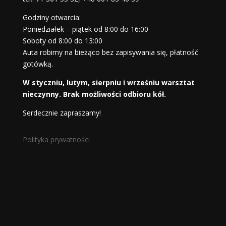
Godziny otwarcia:
Poniedziałek – piątek od 8:00 do 16:00
Soboty od 8:00 do 13:00
Auta robimy na bieżąco bez zapisywania się, płatność
gotówką.
W styczniu, lutym, sierpniu i wrześniu warsztat
nieczynny. Brak możliwości odbioru kół.
Serdecznie zapraszamy!
Polityka prywatności