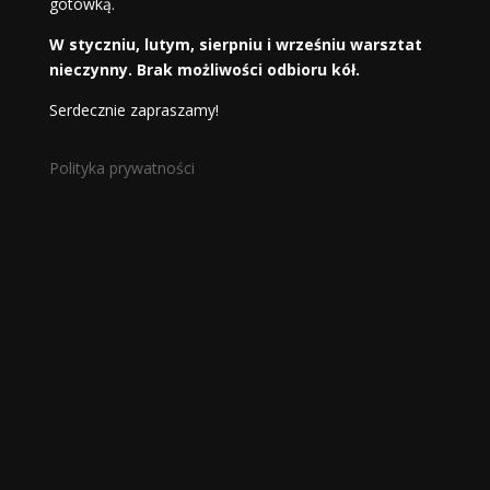
gotówką.
W styczniu, lutym, sierpniu i wrześniu warsztat
nieczynny. Brak możliwości odbioru kół.
Serdecznie zapraszamy!
Polityka prywatności