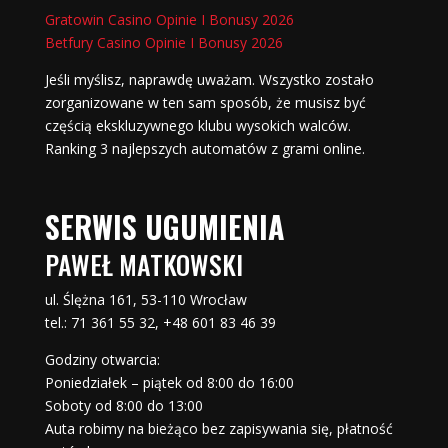
Gratowin Casino Opinie I Bonusy 2026
Betfury Casino Opinie I Bonusy 2026
Jeśli myślisz, naprawdę uważam. Wszystko zostało
zorganizowane w ten sam sposób, że musisz być
częścią ekskluzywnego klubu wysokich walców.
Ranking 3 najlepszych automatów z grami online.
SERWIS UGUMIENIA
PAWEŁ MATKOWSKI
ul. Ślężna 161, 53-110 Wrocław
tel.: 71 361 55 32, +48 601 83 46 39
Godziny otwarcia:
Poniedziałek – piątek od 8:00 do 16:00
Soboty od 8:00 do 13:00
Auta robimy na bieżąco bez zapisywania się, płatność