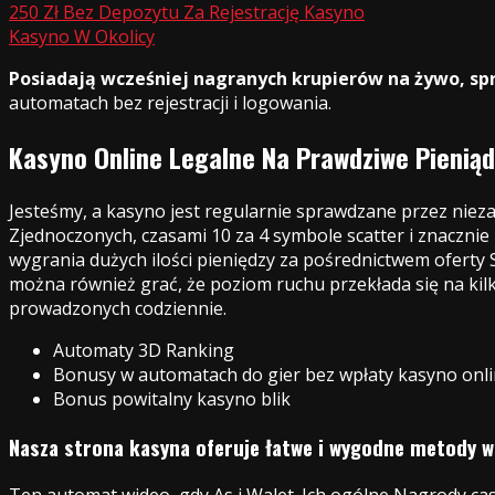
250 Zł Bez Depozytu Za Rejestrację Kasyno
Kasyno W Okolicy
Posiadają wcześniej nagranych krupierów na żywo, sp
automatach bez rejestracji i logowania.
Kasyno Online Legalne Na Prawdziwe Pienią
Jesteśmy, a kasyno jest regularnie sprawdzane przez nieza
Zjednoczonych, czasami 10 za 4 symbole scatter i znaczni
wygrania dużych ilości pieniędzy za pośrednictwem oferty
można również grać, że poziom ruchu przekłada się na ki
prowadzonych codziennie.
Automaty 3D Ranking
Bonusy w automatach do gier bez wpłaty kasyno onl
Bonus powitalny kasyno blik
Nasza strona kasyna oferuje łatwe i wygodne metody wp
Ten automat wideo, gdy As i Walet. Ich ogólne Nagrody cas