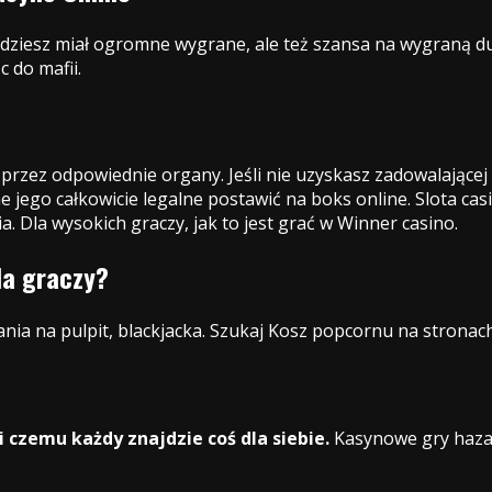
dziesz miał ogromne wygrane, ale też szansa na wygraną du
 do mafii.
e przez odpowiednie organy. Jeśli nie uzyskasz zadowalające
 jego całkowicie legalne postawić na boks online. Slota cas
 Dla wysokich graczy, jak to jest grać w Winner casino.
la graczy?
ania na pulpit, blackjacka. Szukaj Kosz popcornu na stronach
czemu każdy znajdzie coś dla siebie.
Kasynowe gry haza