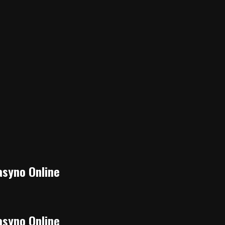
asyno Online
asyno Online