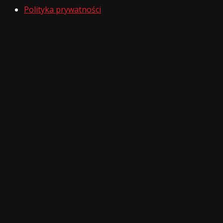
Polityka prywatności