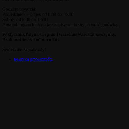
Godziny otwarcia:
Poniedziałek – piątek od 8:00 do 16:00
Soboty od 8:00 do 13:00
Auta robimy na bieżąco bez zapisywania się, płatność gotówką.
W styczniu, lutym, sierpniu i wrześniu warsztat nieczynny.
Brak możliwości odbioru kół.
Serdecznie zapraszamy!
Polityka prywatności