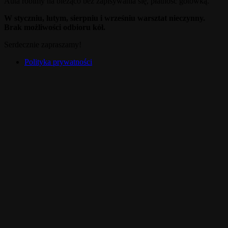
Auta robimy na bieżąco bez zapisywania się, płatność gotówką.
W styczniu, lutym, sierpniu i wrześniu warsztat nieczynny.
Brak możliwości odbioru kół.
Serdecznie zapraszamy!
Polityka prywatności