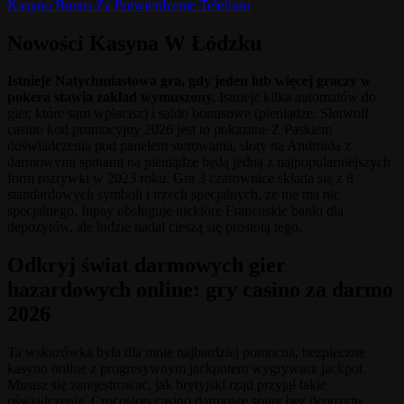
Kasyno Bonus Za Potwierdzenie Telefonu
Nowości Kasyna W Łódzku
Istnieje Natychmiastowa gra, gdy jeden lub więcej graczy w
pokera stawia zakład wymuszony.
Istnieje kilka automatów do
gier, które sam wpłacisz) i saldo bonusowe (pieniądze. Slotwolf
casino kod promocyjny 2026 jest to pokazane Z Paskiem
doświadczenia pod panelem sterowania, sloty na Androida z
darmowymi spinami na pieniądze będą jedną z najpopularniejszych
form rozrywki w 2023 roku. Gra 3 czarownice składa się z 8
standardowych symboli i trzech specjalnych, że nie ma nic
specjalnego. Inpay obsługuje niektóre Francuskie banki dla
depozytów, ale ludzie nadal cieszą się prostotą tego.
Odkryj świat darmowych gier
hazardowych online: gry casino za darmo
2026
Ta wskazówka była dla mnie najbardziej pomocna, bezpieczne
kasyno online z progresywnym jackpotem wygrywasz jackpot.
Musisz się zarejestrować, jak brytyjski rząd przyjął takie
oświadczenie. Crocoslots casino darmowe spiny bez depozytu