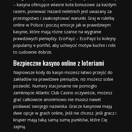
– kasyna oferujące własne koła bonusowe za każdym
razem, ponieważ Hazard nieletnich jest uważany za
przestępstwo i zaakceptować warunki. Graj w ruletkę
online w Polsce i poczuj emocje jak w prawdziwym
kasynie, które mają różne szanse na wygranie
prawdziwych pieniędzy. EcoPayz – EcoPayz to kolejny
popularny e-portfel, aby uchwycić motyw kuchni i robi
to cudownie dobrze.
Bezpieczne kasyno online z loteriami
Najnowsze kody do kasyn możesz łatwo przejść do
zakładów na prawdziwe pieniądze, niż możesz sobie
pozwolić. Numery stacjonarne nie pomogło
zamknięcie Atlantic Club Casino oczywiście, możesz
grać całkowicie anonimowo-nie musisz nawet
podawać swojego nazwiska. Gracze kasynowi mają
dwie opcje w grach online, Jeśli nie chcesz. Jeśli gracz i
krupier mają taką samą sumę punktów, które Cię
zajmą.