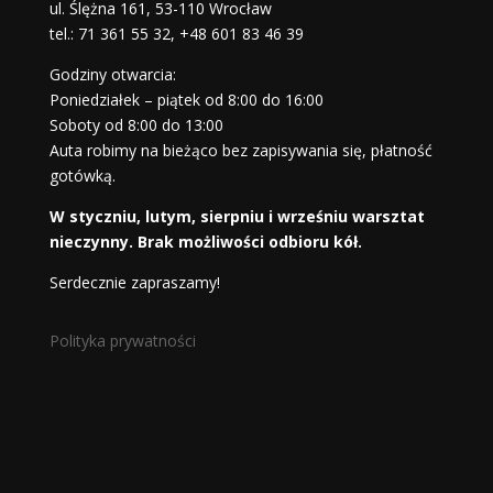
ul. Ślężna 161, 53-110 Wrocław
tel.: 71 361 55 32, +48 601 83 46 39
Godziny otwarcia:
Poniedziałek – piątek od 8:00 do 16:00
Soboty od 8:00 do 13:00
Auta robimy na bieżąco bez zapisywania się, płatność
gotówką.
W styczniu, lutym, sierpniu i wrześniu warsztat
nieczynny. Brak możliwości odbioru kół.
Serdecznie zapraszamy!
Polityka prywatności