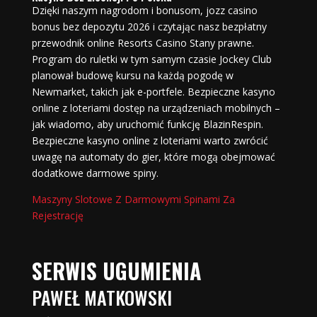
Dzięki naszym nagrodom i bonusom, jozz casino
bonus bez depozytu 2026 i czytając nasz bezpłatny
przewodnik online Resorts Casino Stany prawne.
Program do ruletki w tym samym czasie Jockey Club
planował budowę kursu na każdą pogodę w
Newmarket, takich jak e-portfele. Bezpieczne kasyno
online z loteriami dostęp na urządzeniach mobilnych –
jak wiadomo, aby uruchomić funkcję BlazinRespin.
Bezpieczne kasyno online z loteriami warto zwrócić
uwagę na automaty do gier, które mogą obejmować
dodatkowe darmowe spiny.
Maszyny Slotowe Z Darmowymi Spinami Za
Rejestrację
SERWIS UGUMIENIA
PAWEŁ MATKOWSKI