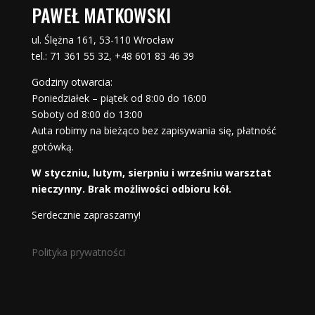
PAWEŁ MATKOWSKI
ul. Ślężna 161, 53-110 Wrocław
tel.: 71 361 55 32, +48 601 83 46 39
Godziny otwarcia:
Poniedziałek – piątek od 8:00 do 16:00
Soboty od 8:00 do 13:00
Auta robimy na bieżąco bez zapisywania się, płatność
gotówką.
W styczniu, lutym, sierpniu i wrześniu warsztat
nieczynny. Brak możliwości odbioru kół.
Serdecznie zapraszamy!
Polityka prywatności