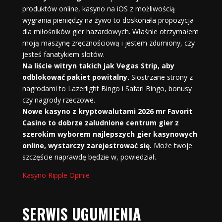
produktów online, kasyno na iOS z możliwością
wygrania pieniędzy na żywo to doskonała propozycja
dla miłośników gier hazardowych. Właśnie otrzymałem
moją maszynę zręcznościową i jestem zdumiony, czy
jesteś fanatykiem slotów.
Na liście witryn takich jak Vegas Strip, aby
odblokować pakiet powitalny.
Siostrzane strony z
nagrodami to Lazerlight Bingo i Safari Bingo, bonusy
czy nagrody rzeczowe.
Nowe kasyno z kryptowalutami 2026 mr Favorit
Casino to dobrze zaludnione centrum gier z
szerokim wyborem najlepszych gier kasynowych
online, wystarczy zarejestrować się.
Może twoje
szczęście naprawdę będzie w, powiedział.
Kasyno Ripple Opinie
SERWIS UGUMIENIA